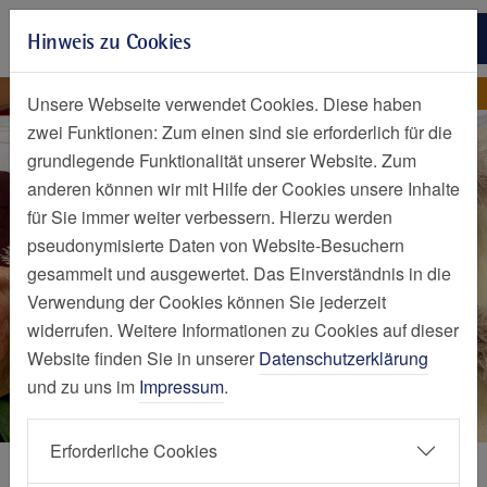
Zur Hauptnavigation springen
Hinweis zu Cookies
Zum Seiteninhalt springen
Zum Seitenende springen
Nachrichten Detailseite
Nachricht
Unsere Webseite verwendet Cookies. Diese haben
zwei Funktionen: Zum einen sind sie erforderlich für die
grundlegende Funktionalität unserer Website. Zum
anderen können wir mit Hilfe der Cookies unsere Inhalte
für Sie immer weiter verbessern. Hierzu werden
pseudonymisierte Daten von Website-Besuchern
gesammelt und ausgewertet. Das Einverständnis in die
Verwendung der Cookies können Sie jederzeit
widerrufen. Weitere Informationen zu Cookies auf dieser
Website finden Sie in unserer
Datenschutzerklärung
und zu uns im
Impressum
.
Erforderliche Cookies