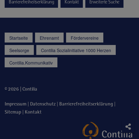
Barrierefreiheitserklärung
Kontakt
Erweiterte Suche
Startseite
Ehrenamt
Fördervereine
Seelsorge
Contilia Sozialinitiative 1000 Herzen
Contilia.Kommunikativ
© 2026 | Contilia
|
|
|
Impressum
Datenschutz
Barrierefreiheitserklärung
|
Sitemap
Kontakt
Soci
Teile