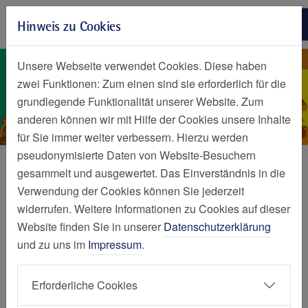
Zur Hauptnavigation springen
Hinweis zu Cookies
Zum Seiteninhalt springen
Zum Seitenende springen
Kupferdreh - St. Josef Quar
St. Josef Quartier
Unsere Webseite verwendet Cookies. Diese haben
zwei Funktionen: Zum einen sind sie erforderlich für die
grundlegende Funktionalität unserer Website. Zum
anderen können wir mit Hilfe der Cookies unsere Inhalte
für Sie immer weiter verbessern. Hierzu werden
pseudonymisierte Daten von Website-Besuchern
gesammelt und ausgewertet. Das Einverständnis in die
Verwendung der Cookies können Sie jederzeit
widerrufen. Weitere Informationen zu Cookies auf dieser
Website finden Sie in unserer
Datenschutzerklärung
und zu uns im
Impressum
.
Erforderliche Cookies