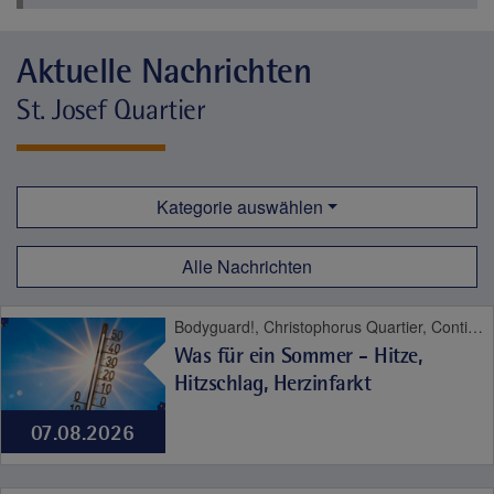
Aktuelle Nachrichten
St. Josef Quartier
Kategorie auswählen
Alle Nachrichten
Bodyguard!, Christophorus Quartier, Contilia Herz- und Gefäßzentrum, Contilia Institut für Psychosoziale Medizin, Contilia Klinik Management, Contilia Pflege und Betreuung, Contilia Zentrum für Arbeitsmedizin und Gesundheitsmanagement, Contilia Zentrum für Krankenhaushygiene, CTR Huttrop, Elisabeth-Krankenhaus Essen, Emmaus Quartier, Engelbertus Quartier, Fachklinik Kamillushaus Heidhausen, Franziskushaus, Franziskus Quartier, Geriatrie-Zentrum Haus Berge, Gesundheitspark Altenessen, Haus Berge, Haus Berge Quartier, Hildegardis Quartier, Katholisches Familienzentrum und Kindergarten Auf den Hufen, Kängurus - Ambulante Kinderkrankenpflege, Katholische Kliniken Ruhrhalbinsel, Kita St. Theresia, Laurentius Quartier, Maria Frieden Quartier, Martin Luther Quartier, MVZ Contilia GmbH, Philippusstift, Praxis am Grillo-Theater, Raphaelhaus, SPORTZ - Medizinisches Gerätetraining, Sportz Am Uhlenkrug, St. Andreas Quartier, St. Elisabeth-Krankenhaus Niederwenigern, St. Elisabeth Quartier, St. Josef-Krankenhaus Kupferdreh, St. Josef Quartier, St. Marien-Hospital Mülheim an der Ruhr, St. Marien Quartier, Stationäre Reha Sucht, Theaterpassage, Therapie und Reha Kupferdreh, Wohnanlage St. Anna-Stift
Was für ein Sommer - Hitze,
Hitzschlag, Herzinfarkt
07.08.2026