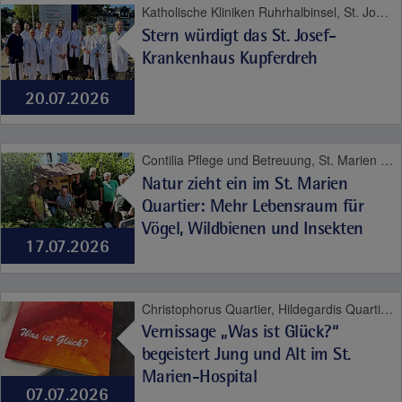
Katholische Kliniken Ruhrhalbinsel, St. Josef-Krankenhaus Kupferdreh, Altersmedizin, Neurologie
Stern würdigt das St. Josef-
Krankenhaus Kupferdreh
20.07.2026
Contilia Pflege und Betreuung, St. Marien Quartier, Contilia
Natur zieht ein im St. Marien
Quartier: Mehr Lebensraum für
Vögel, Wildbienen und Insekten
17.07.2026
Christophorus Quartier, Hildegardis Quartier, Katholisches Familienzentrum und Kindergarten Auf den Hufen, St. Marien-Hospital Mülheim an der Ruhr, Altersmedizin, Contilia, Kinder- und Jugendmedizin, Pflege
Vernissage „Was ist Glück?“
begeistert Jung und Alt im St.
Marien-Hospital
07.07.2026