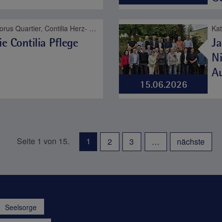
Bodyguard!, Christophorus Quartier, Contilia Herz- und Gefäßzentrum, Contilia Institut für Psychosoziale Medizin, Contilia Klinik Management, Contilia Pflege und Betreuung, Contilia Zentrum für Arbeitsmedizin und Gesundheitsmanagement, Contilia Zentrum für Krankenhaushygiene, CTR Huttrop, Elisabeth-Krankenhaus Essen, Emmaus Quartier, Engelbertus Quartier, Fachklinik Kamillushaus Heidhausen, Franziskushaus, Franziskus Quartier, Geriatrie-Zentrum Haus Berge, Gesundheitspark Altenessen, Haus Berge, Haus Berge Quartier, Hildegardis Quartier, Katholisches Familienzentrum und Kindergarten Auf den Hufen, Kängurus - Ambulante Kinderkrankenpflege, Katholische Kliniken Ruhrhalbinsel, Kita St. Theresia, Laurentius Quartier, Maria Frieden Quartier, Martin Luther Quartier, Philippusstift, Praxis am Grillo-Theater, Raphaelhaus, SPORTZ - Medizinisches Gerätetraining, Sportz Am Uhlenkrug, St. Andreas Quartier, St. Elisabeth-Krankenhaus Niederwenigern, St. Elisabeth Quartier, St. Josef-Krankenhaus Kupferdreh, St. Josef Quartier, St. Marien-Hospital Mülheim an der Ruhr, St. Marien Quartier, Stationäre Reha Sucht, Theaterpassage, Therapie und Reha Kupferdreh, Wohnanlage St. Anna-Stift, Anästhesie und Schmerztherapie, Altersmedizin, Bewegungsapparat, Contilia, Diabetes, Frauengesundheit, Geburt, Herz und Gefäße, Impfen, Karriere, Kinder- und Jugendmedizin, Labor, Neurologie, Niere, Notfallmedizin, Pflege, Plastische Chirurgie, Psyche und Sucht, Seelsorge, Therapie und Reha, Urologie, Viszeralmedizin
ie Contilia Pflege
Ja
Ni
A
15.06.2026
Seite 1 von 15.
1
2
3
…
nächste
Seelsorge