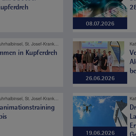
upferdreh
28
08.07.2026
Katholische Kliniken Ruhrhalbinsel, St. Josef-Krankenhaus Kupferdreh, Karriere
ommen in Kupferdreh
Ve
Al
be
26.06.2026
Katholische Kliniken Ruhrhalbinsel, St. Josef-Krankenhaus Kupferdreh, Karriere, Pflege
animationstraining
Dr
bis
La
Er
19.06.2026
G