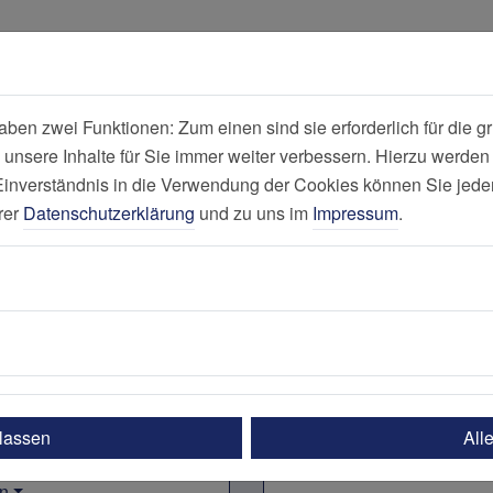
all
Suche
en zwei Funktionen: Zum einen sind sie erforderlich für die gr
 unsere Inhalte für Sie immer weiter verbessern. Hierzu werde
Nachrichten na
verständnis in die Verwendung der Cookies können Sie jederz
rer
Datenschutzerklärung
und zu uns im
Impressum
.
ich Katholische Kliniken Ruhrhalbi
ulassen
All
n