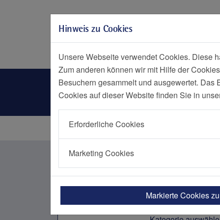
Zur Hauptnavigation springen
Zum Seiteninhalt springen
Hinweis zu Cookies
Zum Seitenende springen
Social Media
Menü
Notf
Unsere Webseite verwendet Cookies. Diese hab
Zum anderen können wir mit Hilfe der Cookies
Nachrichtenliste Kategorien
Besuchern gesammelt und ausgewertet. Das Ein
Cookies auf dieser Website finden Sie in unse
Erforderliche Cookies
Startseite
Nachrichten Übersicht
Marketing Cookies
Nachrichten aus dem Bere
Markierte Cookies z
Kategorie auswähle