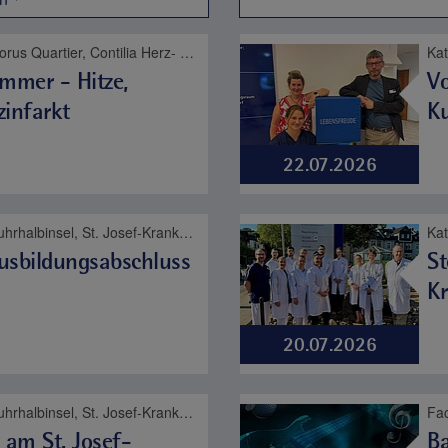
Bodyguard!, Christophorus Quartier, Contilia Herz- und Gefäßzentrum, Contilia Institut für Psychosoziale Medizin, Contilia Klinik Management, Contilia Pflege und Betreuung, Contilia Zentrum für Arbeitsmedizin und Gesundheitsmanagement, Contilia Zentrum für Krankenhaushygiene, CTR Huttrop, Elisabeth-Krankenhaus Essen, Emmaus Quartier, Engelbertus Quartier, Fachklinik Kamillushaus Heidhausen, Franziskushaus, Franziskus Quartier, Geriatrie-Zentrum Haus Berge, Gesundheitspark Altenessen, Haus Berge, Haus Berge Quartier, Hildegardis Quartier, Katholisches Familienzentrum und Kindergarten Auf den Hufen, Kängurus - Ambulante Kinderkrankenpflege, Katholische Kliniken Ruhrhalbinsel, Kita St. Theresia, Laurentius Quartier, Maria Frieden Quartier, Martin Luther Quartier, MVZ Contilia GmbH, Philippusstift, Praxis am Grillo-Theater, Raphaelhaus, SPORTZ - Medizinisches Gerätetraining, Sportz Am Uhlenkrug, St. Andreas Quartier, St. Elisabeth-Krankenhaus Niederwenigern, St. Elisabeth Quartier, St. Josef-Krankenhaus Kupferdreh, St. Josef Quartier, St. Marien-Hospital Mülheim an der Ruhr, St. Marien Quartier, Stationäre Reha Sucht, Theaterpassage, Therapie und Reha Kupferdreh, Wohnanlage St. Anna-Stift
mmer - Hitze,
Vo
zinfarkt
K
22.07.2026
Katholische Kliniken Ruhrhalbinsel, St. Josef-Krankenhaus Kupferdreh, Karriere
Ausbildungsabschluss
St
K
20.07.2026
Katholische Kliniken Ruhrhalbinsel, St. Josef-Krankenhaus Kupferdreh, Bewegungsapparat
 am St. Josef-
B