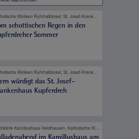
Katholische Kliniken Ruhrhalbinsel, St. Josef-Krankenhaus Kupferdreh, Karriere
m schottischen Regen in den
upferdreher Sommer
Katholische Kliniken Ruhrhalbinsel, St. Josef-Krankenhaus Kupferdreh, Altersmedizin, Neurologie
ern würdigt das St. Josef-
rankenhaus Kupferdreh
Fachklinik Kamillushaus Heidhausen, Katholische Kliniken Ruhrhalbinsel, Psyche und Sucht
alladenabend im Kamillushaus am