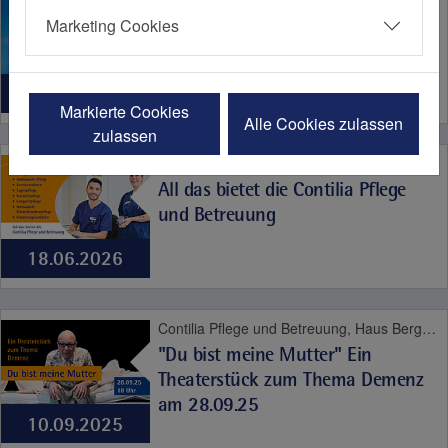
Was für ein Sommer - Hitze,
Marketing Cookies
Hitzschlag, Herzinfarkt
07.08.2026
Markierte Cookies
Alle Cookies zulassen
zulassen
Bodyguard!, Christophorus Quartier, Contilia Herz- und Gefäßzentrum, Contilia Institut für Psychosoziale Medizin, Contilia Klinik Management, Contilia Pflege und Betreuung, Contilia Zentrum für Arbeitsmedizin und Gesundheitsmanagement, Contilia Zentrum für Krankenhaushygiene, CTR Huttrop, Elisabeth-Krankenhaus Essen, Emmaus Quartier, Engelbertus Quartier, Fachklinik Kamillushaus Heidhausen, Franziskushaus, Franziskus Quartier, Geriatrie-Zentrum Haus Berge, Gesundheitspark Altenessen, Haus Berge, Haus Berge Quartier, Hildegardis Quartier, Katholisches Familienzentrum und Kindergarten Auf den Hufen, Kängurus - Ambulante Kinderkrankenpflege, Katholische Kliniken Ruhrhalbinsel, Kita St. Theresia, Laurentius Quartier, Maria Frieden Quartier, Martin Luther Quartier, Philippusstift, Praxis am Grillo-Theater, Raphaelhaus, SPORTZ - Medizinisches Gerätetraining, Sportz Am Uhlenkrug, St. Andreas Quartier, St. Elisabeth-Krankenhaus Niederwenigern, St. Elisabeth Quartier, St. Josef-Krankenhaus Kupferdreh, St. Josef Quartier, St. Marien-Hospital Mülheim an der Ruhr, St. Marien Quartier, Stationäre Reha Sucht, Theaterpassage, Therapie und Reha Kupferdreh, Wohnanlage St. Anna-Stift, Anästhesie und Schmerztherapie, Altersmedizin, Bewegungsapparat, Contilia, Diabetes, Frauengesundheit, Geburt, Herz und Gefäße, Impfen, Karriere, Kinder- und Jugendmedizin, Labor, Neurologie, Niere, Notfallmedizin, Pflege, Plastische Chirurgie, Psyche und Sucht, Seelsorge, Therapie und Reha, Urologie, Viszeralmedizin
All das bietet die Contilia Pflege
und Betreuung
18.06.2026
Contilia Pflege und Betreuung, Haus Berge Quartier, Altersmedizin, Contilia, Pflege
"Du bist meine Mutter" Ein
Theaterstück zum Thema Demenz
am 28.09.25
10.09.2025