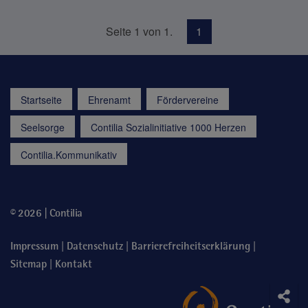
Seite 1 von 1.
1
Startseite
Ehrenamt
Fördervereine
Seelsorge
Contilia Sozialinitiative 1000 Herzen
Contilia.Kommunikativ
© 2026 | Contilia
|
|
|
Impressum
Datenschutz
Barrierefreiheitserklärung
|
Sitemap
Kontakt
Soci
Teile