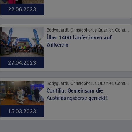
22.06.2023
Bodyguard!, Christophorus Quartier, Contilia Herz- und Gefäßzentrum, Contilia Institut für Psychosoziale Medizin, Contilia Klinik Management, Contilia Pflege und Betreuung, Contilia Zentrum für Arbeitsmedizin und Gesundheitsmanagement, Contilia Zentrum für Krankenhaushygiene, CTR Huttrop, Elisabeth-Krankenhaus Essen, Emmaus Quartier, Engelbertus Quartier, Fachklinik Kamillushaus Heidhausen, Franziskushaus, Franziskus Quartier, Geriatrie-Zentrum Haus Berge, Haus Berge, Haus Berge Quartier, Hildegardis Quartier, Katholisches Familienzentrum und Kindergarten Auf den Hufen, Kängurus - Ambulante Kinderkrankenpflege, Katholische Kliniken Ruhrhalbinsel, Laurentius Quartier, Maria Frieden Quartier, Martin Luther Quartier, Philippusstift, Praxis am Grillo-Theater, Raphaelhaus, SPORTZ - Medizinisches Gerätetraining, Sportz Am Uhlenkrug, St. Andreas Quartier, St. Elisabeth-Krankenhaus Niederwenigern, St. Elisabeth Quartier, St. Josef-Krankenhaus Kupferdreh, St. Josef Quartier, St. Marien-Hospital Mülheim an der Ruhr, St. Marien Quartier, Stationäre Reha Sucht, Theaterpassage, Therapie und Reha Kupferdreh, Wohnanlage St. Anna-Stift, Anästhesie und Schmerztherapie, Altersmedizin, Bewegungsapparat, Contilia, Diabetes, Frauengesundheit, Geburt, Herz und Gefäße, Impfen, Karriere, Kinder- und Jugendmedizin, Labor, Neurologie, Niere, Notfallmedizin, Pflege, Plastische Chirurgie, Psyche und Sucht, Seelsorge, Therapie und Reha, Urologie, Viszeralmedizin
Über 1400 Läufer:innen auf
Zollverein
27.04.2023
Bodyguard!, Christophorus Quartier, Contilia Herz- und Gefäßzentrum, Contilia Institut für Psychosoziale Medizin, Contilia Pflege und Betreuung, Contilia Zentrum für Arbeitsmedizin und Gesundheitsmanagement, Contilia Zentrum für Krankenhaushygiene, CTR Huttrop, Elisabeth-Krankenhaus Essen, Emmaus Quartier, Engelbertus Quartier, Fachklinik Kamillushaus Heidhausen, Franziskushaus, Franziskus Quartier, Geriatrie-Zentrum Haus Berge, Haus Berge, Haus Berge Quartier, Hildegardis Quartier, Katholisches Familienzentrum und Kindergarten Auf den Hufen, Kängurus - Ambulante Kinderkrankenpflege, Katholische Kliniken Ruhrhalbinsel, Laurentius Quartier, Maria Frieden Quartier, Martin Luther Quartier, Philippusstift, Raphaelhaus, SPORTZ - Medizinisches Gerätetraining, Sportz Am Uhlenkrug, St. Andreas Quartier, St. Elisabeth-Krankenhaus Niederwenigern, St. Elisabeth Quartier, St. Josef-Krankenhaus Kupferdreh, St. Josef Quartier, St. Marien-Hospital Mülheim an der Ruhr, St. Marien Quartier, Stationäre Reha Sucht, Theaterpassage, Therapie und Reha Kupferdreh, Wohnanlage St. Anna-Stift, Contilia, Karriere
Contilia: Gemeinsam die
Ausbildungsbörse gerockt!
15.03.2023