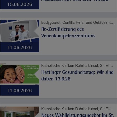
15.06.2026
Bodyguard!, Contilia Herz- und Gefäßzentrum, Contilia Klinik Management, Contilia Pflege und Betreuung, Contilia Zentrum für Arbeitsmedizin und Gesundheitsmanagement, CTR Huttrop, Elisabeth-Krankenhaus Essen, Fachklinik Kamillushaus Heidhausen, Geriatrie-Zentrum Haus Berge, Gesundheitspark Altenessen, Katholische Kliniken Ruhrhalbinsel, Philippusstift, Praxis am Grillo-Theater, St. Elisabeth-Krankenhaus Niederwenigern, St. Josef-Krankenhaus Kupferdreh, St. Marien-Hospital Mülheim an der Ruhr, Contilia, Herz und Gefäße
Re-Zertifizierung des
Venenkompetenzzentrums
11.06.2026
Katholische Kliniken Ruhrhalbinsel, St. Elisabeth-Krankenhaus Niederwenigern, Psyche und Sucht
Hattinger Gesundheitstag: Wir sind
dabei: 13.6.26
11.06.2026
Katholische Kliniken Ruhrhalbinsel, St. Elisabeth-Krankenhaus Niederwenigern, Psyche und Sucht
Neues Wahlleistungsangebot im St.