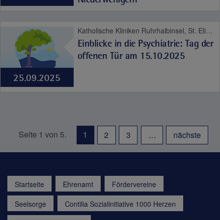
Katholische Kliniken Ruhrhalbinsel, St. Elisabeth-Krankenhaus Niederwenigern, Psyche und Sucht
Einblicke in die Psychiatrie: Tag der
offenen Tür am 15.10.2025
25.09.2025
Seite 1 von 5.
1
2
3
…
nächste
Startseite
Ehrenamt
Fördervereine
Seelsorge
Contilia Sozialinitiative 1000 Herzen