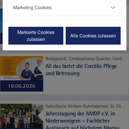
Marketing Cookies
Bodyguard!, Christophorus Quartier, Contilia Herz- und Gefäßzentrum, Contilia Institut für Psychosoziale Medizin, Contilia Klinik Management, Contilia Pflege und Betreuung, Contilia Zentrum für Arbeitsmedizin und Gesundheitsmanagement, Contilia Zentrum für Krankenhaushygiene, CTR Huttrop, Elisabeth-Krankenhaus Essen, Emmaus Quartier, Engelbertus Quartier, Fachklinik Kamillushaus Heidhausen, Franziskushaus, Franziskus Quartier, Geriatrie-Zentrum Haus Berge, Gesundheitspark Altenessen, Haus Berge, Haus Berge Quartier, Hildegardis Quartier, Katholisches Familienzentrum und Kindergarten Auf den Hufen, Kängurus - Ambulante Kinderkrankenpflege, Katholische Kliniken Ruhrhalbinsel, Kita St. Theresia, Laurentius Quartier, Maria Frieden Quartier, Martin Luther Quartier, MVZ Contilia GmbH, Philippusstift, Praxis am Grillo-Theater, Raphaelhaus, SPORTZ - Medizinisches Gerätetraining, Sportz Am Uhlenkrug, St. Andreas Quartier, St. Elisabeth-Krankenhaus Niederwenigern, St. Elisabeth Quartier, St. Josef-Krankenhaus Kupferdreh, St. Josef Quartier, St. Marien-Hospital Mülheim an der Ruhr, St. Marien Quartier, Stationäre Reha Sucht, Theaterpassage, Therapie und Reha Kupferdreh, Wohnanlage St. Anna-Stift
Was für ein Sommer - Hitze,
Hitzschlag, Herzinfarkt
Markierte Cookies
Alle Cookies zulassen
07.08.2026
zulassen
Bodyguard!, Christophorus Quartier, Contilia Herz- und Gefäßzentrum, Contilia Institut für Psychosoziale Medizin, Contilia Klinik Management, Contilia Pflege und Betreuung, Contilia Zentrum für Arbeitsmedizin und Gesundheitsmanagement, Contilia Zentrum für Krankenhaushygiene, CTR Huttrop, Elisabeth-Krankenhaus Essen, Emmaus Quartier, Engelbertus Quartier, Fachklinik Kamillushaus Heidhausen, Franziskushaus, Franziskus Quartier, Geriatrie-Zentrum Haus Berge, Gesundheitspark Altenessen, Haus Berge, Haus Berge Quartier, Hildegardis Quartier, Katholisches Familienzentrum und Kindergarten Auf den Hufen, Kängurus - Ambulante Kinderkrankenpflege, Katholische Kliniken Ruhrhalbinsel, Kita St. Theresia, Laurentius Quartier, Maria Frieden Quartier, Martin Luther Quartier, Philippusstift, Praxis am Grillo-Theater, Raphaelhaus, SPORTZ - Medizinisches Gerätetraining, Sportz Am Uhlenkrug, St. Andreas Quartier, St. Elisabeth-Krankenhaus Niederwenigern, St. Elisabeth Quartier, St. Josef-Krankenhaus Kupferdreh, St. Josef Quartier, St. Marien-Hospital Mülheim an der Ruhr, St. Marien Quartier, Stationäre Reha Sucht, Theaterpassage, Therapie und Reha Kupferdreh, Wohnanlage St. Anna-Stift, Anästhesie und Schmerztherapie, Altersmedizin, Bewegungsapparat, Contilia, Diabetes, Frauengesundheit, Geburt, Herz und Gefäße, Impfen, Karriere, Kinder- und Jugendmedizin, Labor, Neurologie, Niere, Notfallmedizin, Pflege, Plastische Chirurgie, Psyche und Sucht, Seelsorge, Therapie und Reha, Urologie, Viszeralmedizin
All das bietet die Contilia Pflege
und Betreuung
18.06.2026
Katholische Kliniken Ruhrhalbinsel, St. Elisabeth-Krankenhaus Niederwenigern, Psyche und Sucht
Jahrestagung der AMDP e.V. in
Niederwenigern – Fachlicher
Austausch auf höchstem Niveau