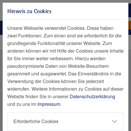
Zur Hauptnavigation springen
Hinweis zu Cookies
Zum Seiteninhalt springen
Zum Seitenende springen
Nachrichtenliste Kategorien
Nachrichten nach Kategorie
Unsere Webseite verwendet Cookies. Diese haben
zwei Funktionen: Zum einen sind sie erforderlich für die
Startseite
grundlegende Funktionalität unserer Website. Zum
anderen können wir mit Hilfe der Cookies unsere Inhalte
Nachrichten aus dem Bereich St.
für Sie immer weiter verbessern. Hierzu werden
pseudonymisierte Daten von Website-Besuchern
Elisabeth-Krankenhaus
gesammelt und ausgewertet. Das Einverständnis in die
Niederwenigern
Verwendung der Cookies können Sie jederzeit
widerrufen. Weitere Informationen zu Cookies auf dieser
Website finden Sie in unserer
Datenschutzerklärung
und zu uns im
Impressum
.
Kategorie auswählen
Erforderliche Cookies
Alle Nachrichten