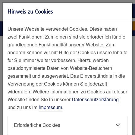
Zur Hauptnavigation springen
Hinweis zu Cookies
Zum Seiteninhalt springen
Zum Seitenende springen
Kinder-Notdienst
Willkommen!
Unsere Webseite verwendet Cookies. Diese haben
zwei Funktionen: Zum einen sind sie erforderlich für die
Notfall
grundlegende Funktionalität unserer Website. Zum
anderen können wir mit Hilfe der Cookies unsere Inhalte
Notdienst für Kinder und
für Sie immer weiter verbessern. Hierzu werden
pseudonymisierte Daten von Website-Besuchern
Jugendliche
gesammelt und ausgewertet. Das Einverständnis in die
Verwendung der Cookies können Sie jederzeit
widerrufen. Weitere Informationen zu Cookies auf dieser
Website finden Sie in unserer
Datenschutzerklärung
Kontakt
und zu uns im
Impressum
.
Kinderärztliche Notdienstpraxis Essen-Huttrop
Elisabeth-Krankenhaus Essen
Erforderliche Cookies
Klara-Kopp-Weg 1