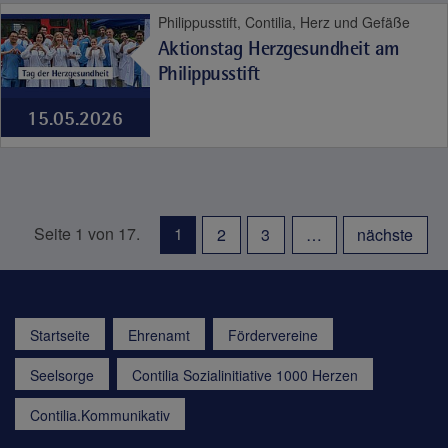
Philippusstift, Contilia, Herz und Gefäße
Aktionstag Herzgesundheit am
Philippusstift
15.05.2026
Seite 1 von 17.
1
2
3
…
nächste
Startseite
Ehrenamt
Fördervereine
Seelsorge
Contilia Sozialinitiative 1000 Herzen
Contilia.Kommunikativ