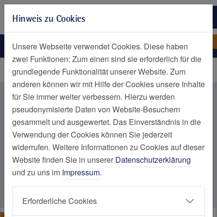
Zur Hauptnavigation springen
Hinweis zu Cookies
Zum Seiteninhalt springen
Zum Seitenende springen
Nachrichtenliste Kategorien
Nachrichten nach Kategorie
Unsere Webseite verwendet Cookies. Diese haben
zwei Funktionen: Zum einen sind sie erforderlich für die
Startseite
grundlegende Funktionalität unserer Website. Zum
anderen können wir mit Hilfe der Cookies unsere Inhalte
Nachrichten aus dem Bereich
für Sie immer weiter verbessern. Hierzu werden
pseudonymisierte Daten von Website-Besuchern
Herz und Gefäße
gesammelt und ausgewertet. Das Einverständnis in die
Verwendung der Cookies können Sie jederzeit
widerrufen. Weitere Informationen zu Cookies auf dieser
Website finden Sie in unserer
Datenschutzerklärung
Kategorie auswählen
und zu uns im
Impressum
.
Alle Nachrichten
Erforderliche Cookies
Elisabeth-Krankenhaus Essen, Contilia, Herz und Gefäße