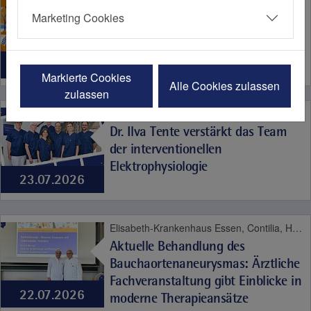
Gemeinsame Spaziergänge – für
Marketing Cookies
die Gesundheit
03.08.2026
Markierte Cookies
Alle Cookies zulassen
zulassen
Elisabeth-Krankenhaus Essen, Herz und Gefäße
Dr. Ilva Tente verstärkt das Team
der interventionellen
Elektrophysiologie
23.07.2026
Elisabeth-Krankenhaus Essen, Contilia, Herz und Gefäße
Aktuelle Behandlung des
Bauchaortenaneurysmas: Ärztliche
Fachveranstaltung gibt Einblicke in
22.07.2026
moderne Therapieansätze