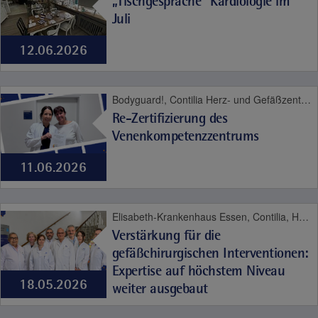
„Tischgespräche“ Kardiologie im
Juli
12.06.2026
Bodyguard!, Contilia Herz- und Gefäßzentrum, Contilia Klinik Management, Contilia Pflege und Betreuung, Contilia Zentrum für Arbeitsmedizin und Gesundheitsmanagement, CTR Huttrop, Elisabeth-Krankenhaus Essen, Fachklinik Kamillushaus Heidhausen, Geriatrie-Zentrum Haus Berge, Gesundheitspark Altenessen, Katholische Kliniken Ruhrhalbinsel, Philippusstift, Praxis am Grillo-Theater, St. Elisabeth-Krankenhaus Niederwenigern, St. Josef-Krankenhaus Kupferdreh, St. Marien-Hospital Mülheim an der Ruhr, Contilia, Herz und Gefäße
Re-Zertifizierung des
Venenkompetenzzentrums
11.06.2026
Elisabeth-Krankenhaus Essen, Contilia, Herz und Gefäße
Verstärkung für die
gefäßchirurgischen Interventionen:
Expertise auf höchstem Niveau
18.05.2026
weiter ausgebaut