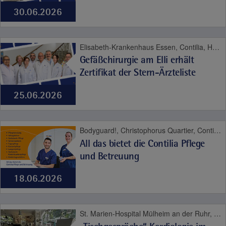
30.06.2026
Elisabeth-Krankenhaus Essen, Contilia, Herz und Gefäße
Gefäßchirurgie am Elli erhält
Zertifikat der Stern-Ärzteliste
25.06.2026
Bodyguard!, Christophorus Quartier, Contilia Herz- und Gefäßzentrum, Contilia Institut für Psychosoziale Medizin, Contilia Klinik Management, Contilia Pflege und Betreuung, Contilia Zentrum für Arbeitsmedizin und Gesundheitsmanagement, Contilia Zentrum für Krankenhaushygiene, CTR Huttrop, Elisabeth-Krankenhaus Essen, Emmaus Quartier, Engelbertus Quartier, Fachklinik Kamillushaus Heidhausen, Franziskushaus, Franziskus Quartier, Geriatrie-Zentrum Haus Berge, Gesundheitspark Altenessen, Haus Berge, Haus Berge Quartier, Hildegardis Quartier, Katholisches Familienzentrum und Kindergarten Auf den Hufen, Kängurus - Ambulante Kinderkrankenpflege, Katholische Kliniken Ruhrhalbinsel, Kita St. Theresia, Laurentius Quartier, Maria Frieden Quartier, Martin Luther Quartier, Philippusstift, Praxis am Grillo-Theater, Raphaelhaus, SPORTZ - Medizinisches Gerätetraining, Sportz Am Uhlenkrug, St. Andreas Quartier, St. Elisabeth-Krankenhaus Niederwenigern, St. Elisabeth Quartier, St. Josef-Krankenhaus Kupferdreh, St. Josef Quartier, St. Marien-Hospital Mülheim an der Ruhr, St. Marien Quartier, Stationäre Reha Sucht, Theaterpassage, Therapie und Reha Kupferdreh, Wohnanlage St. Anna-Stift, Anästhesie und Schmerztherapie, Altersmedizin, Bewegungsapparat, Contilia, Diabetes, Frauengesundheit, Geburt, Herz und Gefäße, Impfen, Karriere, Kinder- und Jugendmedizin, Labor, Neurologie, Niere, Notfallmedizin, Pflege, Plastische Chirurgie, Psyche und Sucht, Seelsorge, Therapie und Reha, Urologie, Viszeralmedizin
All das bietet die Contilia Pflege
und Betreuung
18.06.2026
St. Marien-Hospital Mülheim an der Ruhr, Contilia, Herz und Gefäße