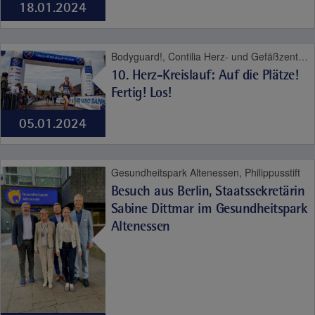
18.01.2024
Bodyguard!, Contilia Herz- und Gefäßzentrum, Contilia Pflege und Betreuung, Elisabeth-Krankenhaus Essen, Fachklinik Kamillushaus Heidhausen, Franziskushaus, Geriatrie-Zentrum Haus Berge, Gesundheitspark Altenessen, Haus Berge, Katholische Kliniken Ruhrhalbinsel, Philippusstift, Praxis am Grillo-Theater, SPORTZ - Medizinisches Gerätetraining, Sportz Am Uhlenkrug, St. Elisabeth-Krankenhaus Niederwenigern, St. Josef-Krankenhaus Kupferdreh, St. Marien-Hospital Mülheim an der Ruhr, Theaterpassage, Therapie und Reha Kupferdreh, Bewegungsapparat, Contilia, Herz und Gefäße
10. Herz-Kreislauf: Auf die Plätze!
Fertig! Los!
05.01.2024
Gesundheitspark Altenessen, Philippusstift
Besuch aus Berlin, Staatssekretärin
Sabine Dittmar im Gesundheitspark
Altenessen