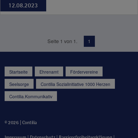
12.08.2023
Seite 1 von 1.
1
Startseite
Ehrenamt
Fördervereine
Seelsorge
Contilia Sozialinitiative 1000 Herzen
Contilia.Kommunikativ
© 2026 | Contilia
|
|
|
Impressum
Datenschutz
Barrierefreiheitserklärung