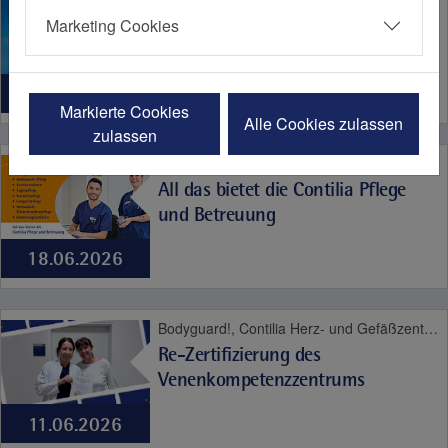
Was für ein Sommer - Hitze,
Marketing Cookies
Hitzschlag, Herzinfarkt
07.08.2026
Markierte Cookies
Alle Cookies zulassen
zulassen
Bodyguard!, Christophorus Quartier, Contilia Herz- und Gefäßzentrum, Contilia Institut für Psychosoziale Medizin, Contilia Klinik Management, Contilia Pflege und Betreuung, Contilia Zentrum für Arbeitsmedizin und Gesundheitsmanagement, Contilia Zentrum für Krankenhaushygiene, CTR Huttrop, Elisabeth-Krankenhaus Essen, Emmaus Quartier, Engelbertus Quartier, Fachklinik Kamillushaus Heidhausen, Franziskushaus, Franziskus Quartier, Geriatrie-Zentrum Haus Berge, Gesundheitspark Altenessen, Haus Berge, Haus Berge Quartier, Hildegardis Quartier, Katholisches Familienzentrum und Kindergarten Auf den Hufen, Kängurus - Ambulante Kinderkrankenpflege, Katholische Kliniken Ruhrhalbinsel, Kita St. Theresia, Laurentius Quartier, Maria Frieden Quartier, Martin Luther Quartier, Philippusstift, Praxis am Grillo-Theater, Raphaelhaus, SPORTZ - Medizinisches Gerätetraining, Sportz Am Uhlenkrug, St. Andreas Quartier, St. Elisabeth-Krankenhaus Niederwenigern, St. Elisabeth Quartier, St. Josef-Krankenhaus Kupferdreh, St. Josef Quartier, St. Marien-Hospital Mülheim an der Ruhr, St. Marien Quartier, Stationäre Reha Sucht, Theaterpassage, Therapie und Reha Kupferdreh, Wohnanlage St. Anna-Stift, Anästhesie und Schmerztherapie, Altersmedizin, Bewegungsapparat, Contilia, Diabetes, Frauengesundheit, Geburt, Herz und Gefäße, Impfen, Karriere, Kinder- und Jugendmedizin, Labor, Neurologie, Niere, Notfallmedizin, Pflege, Plastische Chirurgie, Psyche und Sucht, Seelsorge, Therapie und Reha, Urologie, Viszeralmedizin
All das bietet die Contilia Pflege
und Betreuung
18.06.2026
Bodyguard!, Contilia Herz- und Gefäßzentrum, Contilia Klinik Management, Contilia Pflege und Betreuung, Contilia Zentrum für Arbeitsmedizin und Gesundheitsmanagement, CTR Huttrop, Elisabeth-Krankenhaus Essen, Fachklinik Kamillushaus Heidhausen, Geriatrie-Zentrum Haus Berge, Gesundheitspark Altenessen, Katholische Kliniken Ruhrhalbinsel, Philippusstift, Praxis am Grillo-Theater, St. Elisabeth-Krankenhaus Niederwenigern, St. Josef-Krankenhaus Kupferdreh, St. Marien-Hospital Mülheim an der Ruhr, Contilia, Herz und Gefäße
Re-Zertifizierung des
Venenkompetenzzentrums
11.06.2026