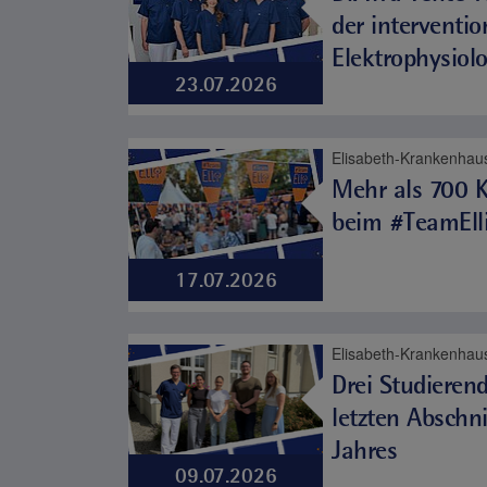
der interventio
Elektrophysiolo
23.07.2026
Elisabeth-Krankenhaus
Mehr als 700 K
beim #TeamEll
17.07.2026
Drei Studierend
letzten Abschni
Jahres
09.07.2026