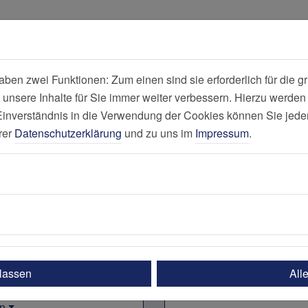
all
Suche
en zwei Funktionen: Zum einen sind sie erforderlich für die gr
 unsere Inhalte für Sie immer weiter verbessern. Hierzu werde
Nachrichten na
verständnis in die Verwendung der Cookies können Sie jederz
rer
Datenschutzerklärung
und zu uns im
Impressum
.
ich Elisabeth-Krankenhaus Essen
ulassen
All
n