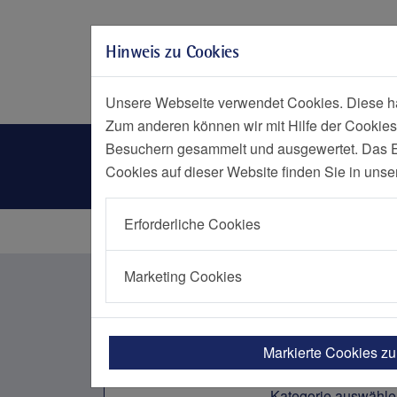
Zur Hauptnavigation springen
Zum Seiteninhalt springen
Hinweis zu Cookies
Zum Seitenende springen
Social Media
Menü
Notf
Unsere Webseite verwendet Cookies. Diese hab
Zum anderen können wir mit Hilfe der Cookies
Nachrichtenliste Kategorien
Besuchern gesammelt und ausgewertet. Das Ein
Cookies auf dieser Website finden Sie in unse
Erforderliche Cookies
Startseite
Nachrichten Übersicht
Marketing Cookies
Nachrichten aus dem Bere
Markierte Cookies z
Kategorie auswähle