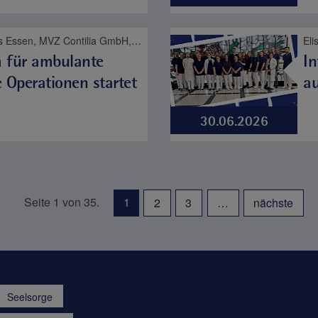
Elisabeth-Krankenhaus Essen, MVZ Contilia GmbH, St. Josef-Krankenhaus Kupferdreh, Frauengesundheit
El
 für ambulante
In
 Operationen startet
au
30.06.2026
Seite 1 von 35.
1
2
3
…
nächste
Seelsorge