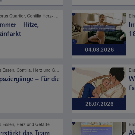
Bodyguard!, Christophorus Quartier, Contilia Herz- und Gefäßzentrum, Contilia Institut für Psychosoziale Medizin, Contilia Klinik Management, Contilia Pflege und Betreuung, Contilia Zentrum für Arbeitsmedizin und Gesundheitsmanagement, Contilia Zentrum für Krankenhaushygiene, CTR Huttrop, Elisabeth-Krankenhaus Essen, Emmaus Quartier, Engelbertus Quartier, Fachklinik Kamillushaus Heidhausen, Franziskushaus, Franziskus Quartier, Geriatrie-Zentrum Haus Berge, Gesundheitspark Altenessen, Haus Berge, Haus Berge Quartier, Hildegardis Quartier, Katholisches Familienzentrum und Kindergarten Auf den Hufen, Kängurus - Ambulante Kinderkrankenpflege, Katholische Kliniken Ruhrhalbinsel, Kita St. Theresia, Laurentius Quartier, Maria Frieden Quartier, Martin Luther Quartier, MVZ Contilia GmbH, Philippusstift, Praxis am Grillo-Theater, Raphaelhaus, SPORTZ - Medizinisches Gerätetraining, Sportz Am Uhlenkrug, St. Andreas Quartier, St. Elisabeth-Krankenhaus Niederwenigern, St. Elisabeth Quartier, St. Josef-Krankenhaus Kupferdreh, St. Josef Quartier, St. Marien-Hospital Mülheim an der Ruhr, St. Marien Quartier, Stationäre Reha Sucht, Theaterpassage, Therapie und Reha Kupferdreh, Wohnanlage St. Anna-Stift
mmer - Hitze,
In
zinfarkt
18
04.08.2026
Elisabeth-Krankenhaus Essen, Contilia, Herz und Gefäße
aziergänge – für die
W
fa
28.07.2026
s Essen, Herz und Gefäße
verstärkt das Team
Ak