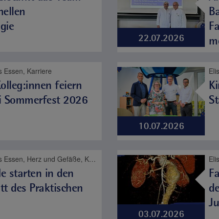
nellen
Ba
gie
Fa
22.07.2026
m
 Essen, Karriere
olleg:innen feiern
Ki
i Sommerfest 2026
St
10.07.2026
Elisabeth-Krankenhaus Essen, Herz und Gefäße, Karriere, Kinder- und Jugendmedizin, Viszeralmedizin
El
e starten in den
Fa
tt des Praktischen
de
Ju
03.07.2026