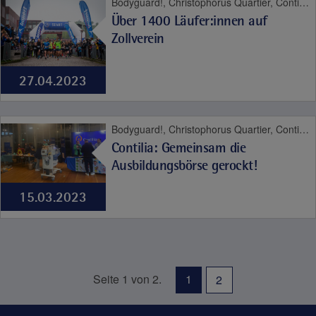
Bodyguard!, Christophorus Quartier, Contilia Herz- und Gefäßzentrum, Contilia Institut für Psychosoziale Medizin, Contilia Klinik Management, Contilia Pflege und Betreuung, Contilia Zentrum für Arbeitsmedizin und Gesundheitsmanagement, Contilia Zentrum für Krankenhaushygiene, CTR Huttrop, Elisabeth-Krankenhaus Essen, Emmaus Quartier, Engelbertus Quartier, Fachklinik Kamillushaus Heidhausen, Franziskushaus, Franziskus Quartier, Geriatrie-Zentrum Haus Berge, Haus Berge, Haus Berge Quartier, Hildegardis Quartier, Katholisches Familienzentrum und Kindergarten Auf den Hufen, Kängurus - Ambulante Kinderkrankenpflege, Katholische Kliniken Ruhrhalbinsel, Laurentius Quartier, Maria Frieden Quartier, Martin Luther Quartier, Philippusstift, Praxis am Grillo-Theater, Raphaelhaus, SPORTZ - Medizinisches Gerätetraining, Sportz Am Uhlenkrug, St. Andreas Quartier, St. Elisabeth-Krankenhaus Niederwenigern, St. Elisabeth Quartier, St. Josef-Krankenhaus Kupferdreh, St. Josef Quartier, St. Marien-Hospital Mülheim an der Ruhr, St. Marien Quartier, Stationäre Reha Sucht, Theaterpassage, Therapie und Reha Kupferdreh, Wohnanlage St. Anna-Stift, Anästhesie und Schmerztherapie, Altersmedizin, Bewegungsapparat, Contilia, Diabetes, Frauengesundheit, Geburt, Herz und Gefäße, Impfen, Karriere, Kinder- und Jugendmedizin, Labor, Neurologie, Niere, Notfallmedizin, Pflege, Plastische Chirurgie, Psyche und Sucht, Seelsorge, Therapie und Reha, Urologie, Viszeralmedizin
Über 1400 Läufer:innen auf
Zollverein
27.04.2023
Bodyguard!, Christophorus Quartier, Contilia Herz- und Gefäßzentrum, Contilia Institut für Psychosoziale Medizin, Contilia Pflege und Betreuung, Contilia Zentrum für Arbeitsmedizin und Gesundheitsmanagement, Contilia Zentrum für Krankenhaushygiene, CTR Huttrop, Elisabeth-Krankenhaus Essen, Emmaus Quartier, Engelbertus Quartier, Fachklinik Kamillushaus Heidhausen, Franziskushaus, Franziskus Quartier, Geriatrie-Zentrum Haus Berge, Haus Berge, Haus Berge Quartier, Hildegardis Quartier, Katholisches Familienzentrum und Kindergarten Auf den Hufen, Kängurus - Ambulante Kinderkrankenpflege, Katholische Kliniken Ruhrhalbinsel, Laurentius Quartier, Maria Frieden Quartier, Martin Luther Quartier, Philippusstift, Raphaelhaus, SPORTZ - Medizinisches Gerätetraining, Sportz Am Uhlenkrug, St. Andreas Quartier, St. Elisabeth-Krankenhaus Niederwenigern, St. Elisabeth Quartier, St. Josef-Krankenhaus Kupferdreh, St. Josef Quartier, St. Marien-Hospital Mülheim an der Ruhr, St. Marien Quartier, Stationäre Reha Sucht, Theaterpassage, Therapie und Reha Kupferdreh, Wohnanlage St. Anna-Stift, Contilia, Karriere
Contilia: Gemeinsam die
Ausbildungsbörse gerockt!
15.03.2023
Seite 1 von 2.
1
2