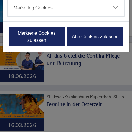
Was für ein Sommer - Hitze,
Marketing Cookies
Hitzschlag, Herzinfarkt
07.08.2026
Markierte Cookies
Alle Cookies zulassen
zulassen
Bodyguard!, Christophorus Quartier, Contilia Herz- und Gefäßzentrum, Contilia Institut für Psychosoziale Medizin, Contilia Klinik Management, Contilia Pflege und Betreuung, Contilia Zentrum für Arbeitsmedizin und Gesundheitsmanagement, Contilia Zentrum für Krankenhaushygiene, CTR Huttrop, Elisabeth-Krankenhaus Essen, Emmaus Quartier, Engelbertus Quartier, Fachklinik Kamillushaus Heidhausen, Franziskushaus, Franziskus Quartier, Geriatrie-Zentrum Haus Berge, Gesundheitspark Altenessen, Haus Berge, Haus Berge Quartier, Hildegardis Quartier, Katholisches Familienzentrum und Kindergarten Auf den Hufen, Kängurus - Ambulante Kinderkrankenpflege, Katholische Kliniken Ruhrhalbinsel, Kita St. Theresia, Laurentius Quartier, Maria Frieden Quartier, Martin Luther Quartier, Philippusstift, Praxis am Grillo-Theater, Raphaelhaus, SPORTZ - Medizinisches Gerätetraining, Sportz Am Uhlenkrug, St. Andreas Quartier, St. Elisabeth-Krankenhaus Niederwenigern, St. Elisabeth Quartier, St. Josef-Krankenhaus Kupferdreh, St. Josef Quartier, St. Marien-Hospital Mülheim an der Ruhr, St. Marien Quartier, Stationäre Reha Sucht, Theaterpassage, Therapie und Reha Kupferdreh, Wohnanlage St. Anna-Stift, Anästhesie und Schmerztherapie, Altersmedizin, Bewegungsapparat, Contilia, Diabetes, Frauengesundheit, Geburt, Herz und Gefäße, Impfen, Karriere, Kinder- und Jugendmedizin, Labor, Neurologie, Niere, Notfallmedizin, Pflege, Plastische Chirurgie, Psyche und Sucht, Seelsorge, Therapie und Reha, Urologie, Viszeralmedizin
All das bietet die Contilia Pflege
und Betreuung
18.06.2026
St. Josef-Krankenhaus Kupferdreh, St. Josef Quartier
Termine in der Osterzeit
16.03.2026