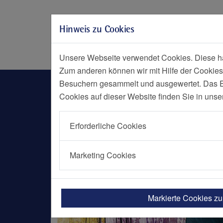
Zur Hauptnavigation springen
Zum Seiteninhalt springen
Hinweis zu Cookies
Zum Seitenende springen
Social Media
Menü
Notf
Unsere Webseite verwendet Cookies. Diese hab
Zum anderen können wir mit Hilfe der Cookies
Nachrichten Detailseite
Besuchern gesammelt und ausgewertet. Das Ein
Cookies auf dieser Website finden Sie in unse
Erforderliche Cookies
Marketing Cookies
Markierte Cookies z