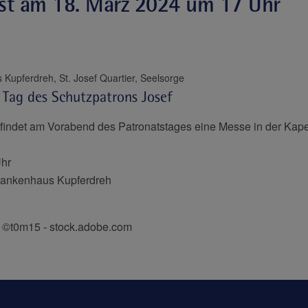
st am 18. März 2024 um 17 Uhr
St. Josef-Krankenhaus Kupferdreh, St. Josef Quartier, Seelsorge
 Tag des Schutzpatrons Josef
indet am Vorabend des Patronatstages eine Messe in der Kapell
Uhr
Krankenhaus Kupferdreh
: ©t0m15 - stock.adobe.com