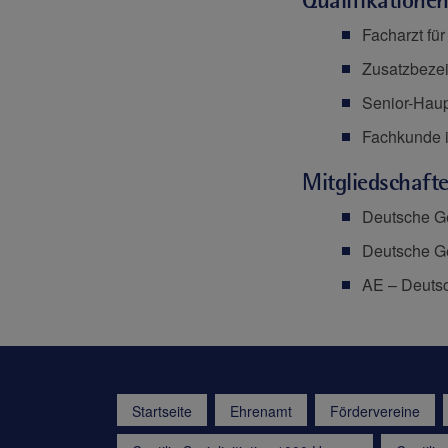
Facharzt für
Zusatzbezei
Senior-Haup
Fachkunde i
Mitgliedschaft
Deutsche Ge
Deutsche Ge
AE – Deutsc
Startseite
Ehrenamt
Fördervereine