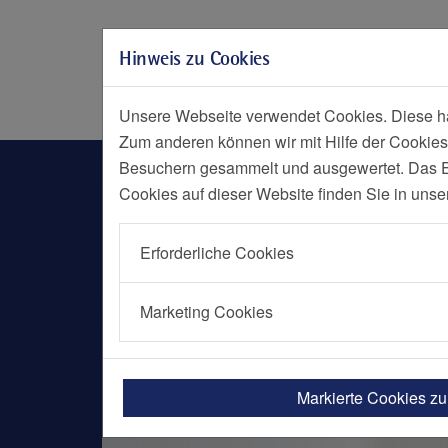
Zur Hauptnavigation springen
Zum Seiteninhalt springen
Hinweis zu Cookies
Zum Seitenende springen
Social Media
Menü
Notf
Unsere Webseite verwendet Cookies. Diese hab
Zum anderen können wir mit Hilfe der Cookies
Alkhateeb-Shareef
Besuchern gesammelt und ausgewertet. Das Ein
Cookies auf dieser Website finden Sie in unse
Erforderliche Cookies
Marketing Cookies
Markierte Cookies z