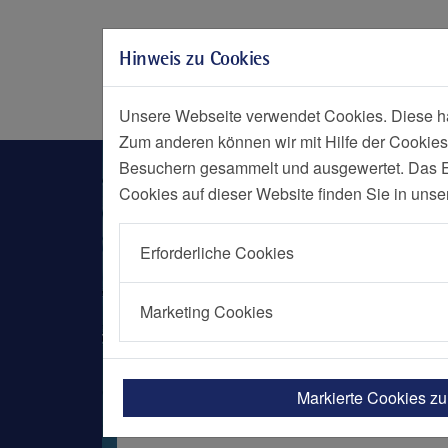
Zur Hauptnavigation springen
Zum Seiteninhalt springen
Hinweis zu Cookies
Zum Seitenende springen
Social Media
Menü
Notf
Unsere Webseite verwendet Cookies. Diese hab
Zum anderen können wir mit Hilfe der Cookies
Neurologischer Rehasport
Besuchern gesammelt und ausgewertet. Das Ein
Cookies auf dieser Website finden Sie in unse
Erforderliche Cookies
Marketing Cookies
Markierte Cookies z