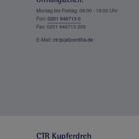
Montag bis Freitag: 08:00 - 19:00 Uhr
Fon:
0201 946713 0
Fax: 0201 946713 209
E-Mail:
ctr.tp(at)contilia.de
CTR Kupferdreh