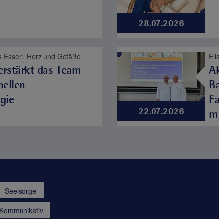
28.07.2026
s Essen, Herz und Gefäße
verstärkt das Team
Ak
nellen
Ba
gie
Fa
22.07.2026
m
Seelsorge
a.Kommunikativ