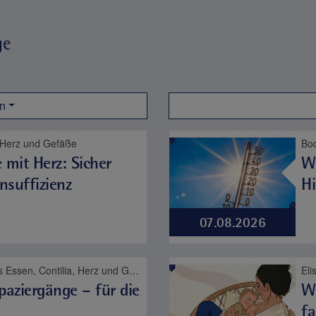
ge
n
a, Herz und Gefäße
 mit Herz: Sicher
Wa
nsuffizienz
Hi
07.08.2026
Elisabeth-Krankenhaus Essen, Contilia, Herz und Gefäße
aziergänge – für die
W
fa