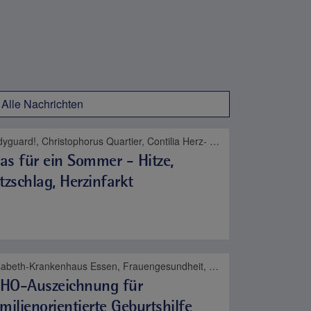
Alle Nachrichten
Bodyguard!, Christophorus Quartier, Contilia Herz- und Gefäßzentrum, Contilia Institut für Psychosoziale Medizin, Contilia Klinik Management, Contilia Pflege und Betreuung, Contilia Zentrum für Arbeitsmedizin und Gesundheitsmanagement, Contilia Zentrum für Krankenhaushygiene, CTR Huttrop, Elisabeth-Krankenhaus Essen, Emmaus Quartier, Engelbertus Quartier, Fachklinik Kamillushaus Heidhausen, Franziskushaus, Franziskus Quartier, Geriatrie-Zentrum Haus Berge, Gesundheitspark Altenessen, Haus Berge, Haus Berge Quartier, Hildegardis Quartier, Katholisches Familienzentrum und Kindergarten Auf den Hufen, Kängurus - Ambulante Kinderkrankenpflege, Katholische Kliniken Ruhrhalbinsel, Kita St. Theresia, Laurentius Quartier, Maria Frieden Quartier, Martin Luther Quartier, MVZ Contilia GmbH, Philippusstift, Praxis am Grillo-Theater, Raphaelhaus, SPORTZ - Medizinisches Gerätetraining, Sportz Am Uhlenkrug, St. Andreas Quartier, St. Elisabeth-Krankenhaus Niederwenigern, St. Elisabeth Quartier, St. Josef-Krankenhaus Kupferdreh, St. Josef Quartier, St. Marien-Hospital Mülheim an der Ruhr, St. Marien Quartier, Stationäre Reha Sucht, Theaterpassage, Therapie und Reha Kupferdreh, Wohnanlage St. Anna-Stift
s für ein Sommer - Hitze,
tzschlag, Herzinfarkt
Elisabeth-Krankenhaus Essen, Frauengesundheit, Geburt, Kinder- und Jugendmedizin
HO-Auszeichnung für
milienorientierte Geburtshilfe