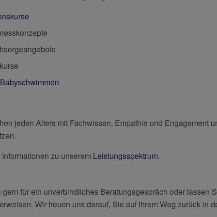
ionskurse
tnesskonzepte
chsorgeangebote
kurse
d Babyschwimmen
hen jeden Alters mit Fachwissen, Empathie und Engagement un
tzen.
hr Informationen zu unserem
Leistungsspektrum
.
 gern für ein unverbindliches Beratungsgespräch oder lassen Si
erweisen. Wir freuen uns darauf, Sie auf Ihrem Weg zurück in d