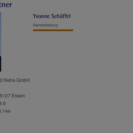
tner
Yvonne Schäffel
Standortleitung
und Reha GmbH
45127 Essen
3 0
3 144