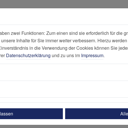
en zwei Funktionen: Zum einen sind sie erforderlich für die gr
 unsere Inhalte für Sie immer weiter verbessern. Hierzu werde
Contilia Therap
verständnis in die Verwendung der Cookies können Sie jederz
rer
Datenschutzerklärung
und zu uns im
Impressum
.
e und Reha
Einrichtungen
Theaterpassage
rpassage
it in besten Händen.
ulassen
All