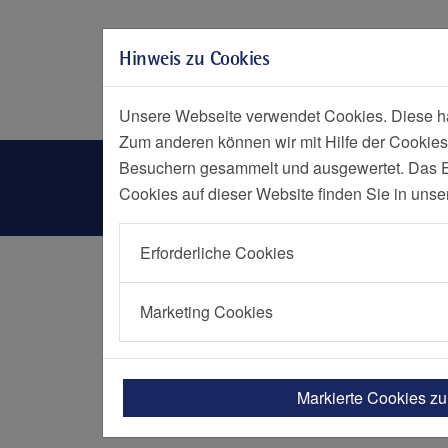
Zur Hauptnavigation springen
Zum Seiteninhalt springen
Hinweis zu Cookies
Zum Seitenende springen
Menü
Notfall
Suche
Unsere Webseite verwendet Cookies. Diese hab
Zum anderen können wir mit Hilfe der Cookies
Theaterpassage
Besuchern gesammelt und ausgewertet. Das Ein
Cookies auf dieser Website finden Sie in unse
Erforderliche Cookies
Startseite
Einrichtungen
Contilia Therapi
Marketing Cookies
CTR Theate
Ihre Gesundhe
Markierte Cookies z