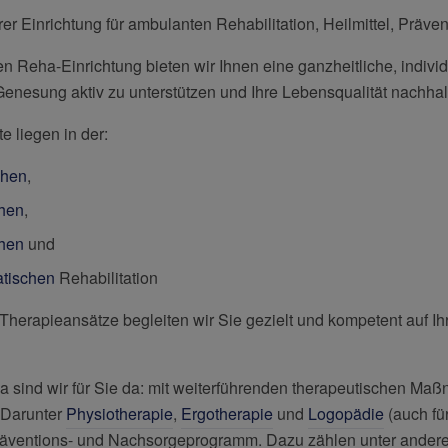
r Einrichtung für ambulanten Rehabilitation, Heilmittel, Präve
n Reha-Einrichtung bieten wir Ihnen eine ganzheitliche, indivi
enesung aktiv zu unterstützen und Ihre Lebensqualität nachhal
 liegen in der:
chen
,
chen
,
chen
und
tischen
Rehabilitation
 Therapieansätze begleiten wir Sie gezielt und kompetent auf 
a sind wir für Sie da: mit weiterführenden therapeutischen Ma
. Darunter
Physiotherapie
,
Ergotherapie
und
Logopädie
(auch für
Präventions- und Nachsorgeprogramm. Dazu zählen unter ander