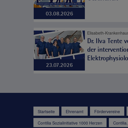
03.08.2026
Elisabeth-Krankenhau
Dr. Ilva Tente 
der interventio
Elektrophysiolo
23.07.2026
Startseite
Ehrenamt
Fördervereine
Contilia Sozialinitiative 1000 Herzen
Contili