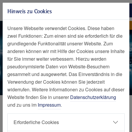
Zur Hauptnavigation springen
Hinweis zu Cookies
Zum Seiteninhalt springen
Zum Seitenende springen
CTR OrthO
CTR OrthO
Unsere Webseite verwendet Cookies. Diese haben
zwei Funktionen: Zum einen sind sie erforderlich für die
grundlegende Funktionalität unserer Website. Zum
anderen können wir mit Hilfe der Cookies unsere Inhalte
für Sie immer weiter verbessern. Hierzu werden
pseudonymisierte Daten von Website-Besuchern
gesammelt und ausgewertet. Das Einverständnis in die
Verwendung der Cookies können Sie jederzeit
widerrufen. Weitere Informationen zu Cookies auf dieser
Website finden Sie in unserer
Datenschutzerklärung
Ihre Gesundheit und Mobilität
und zu uns im
Impressum
.
stehen bei uns im Mittelpunkt -
Erforderliche Cookies
Orthopädie in Essen