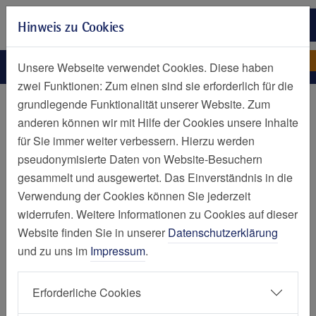
Zur Hauptnavigation springen
Hinweis zu Cookies
Zum Seiteninhalt springen
Zum Seitenende springen
Kleine-Möllhoff-Thomas
Contilia Technik und Bau gGmbH
Unsere Webseite verwendet Cookies. Diese haben
zwei Funktionen: Zum einen sind sie erforderlich für die
Personen
grundlegende Funktionalität unserer Website. Zum
anderen können wir mit Hilfe der Cookies unsere Inhalte
Thomas Kleine-Möllhoff
für Sie immer weiter verbessern. Hierzu werden
pseudonymisierte Daten von Website-Besuchern
gesammelt und ausgewertet. Das Einverständnis in die
Verwendung der Cookies können Sie jederzeit
widerrufen. Weitere Informationen zu Cookies auf dieser
Website finden Sie in unserer
Datenschutzerklärung
Contilia Technik und Bau gGmbH
und zu uns im
Impressum
.
Medizintechnik
-
Bereichsleiter
Huttropstr. 58
Erforderliche Cookies
45138 Essen