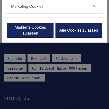
Fon:
+49 201 65056 4340
Marketing Cookies
Fax:
E-Mail senden
Markierte Cookies
Besuchen
Alle Cookies zulassen
zulassen
Startseite
Ehrenamt
Fördervereine
Seelsorge
Contilia Sozialinitiative 1000 Herzen
Contilia.Kommunikativ
© 2026 | Contilia