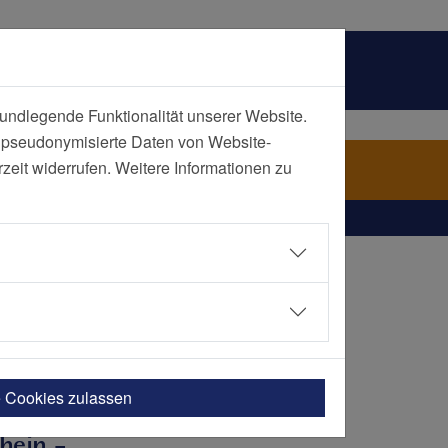
undlegende Funktionalität unserer Website.
n pseudonymisierte Daten von Website-
kenhaus Essen
eit widerrufen. Weitere Informationen zu
e Essen | Elisabeth-Krankenhaus Contilia
e Cookies zulassen
hein -