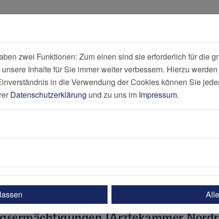
all
Suche
en zwei Funktionen: Zum einen sind sie erforderlich für die gr
 unsere Inhalte für Sie immer weiter verbessern. Hierzu werde
Elisabeth-Kran
verständnis in die Verwendung der Cookies können Sie jederz
rer
Datenschutzerklärung
und zu uns im
Impressum
.
nhaus, Essen (Huttrop)
Kliniken und Zentren
Gefäßchirurgi
Weiterbildung
ulassen
All
ngsermächtigungen (Ärztekammer Nordr