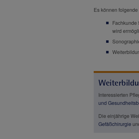
Es können folgende 
Fachkunde S
wird ermögli
Sonographi
Weiterbildun
Weiterbild
Interessierten Pfl
und Gesundheitsb
Die einjährige Wei
Gefäßchirurgie
und