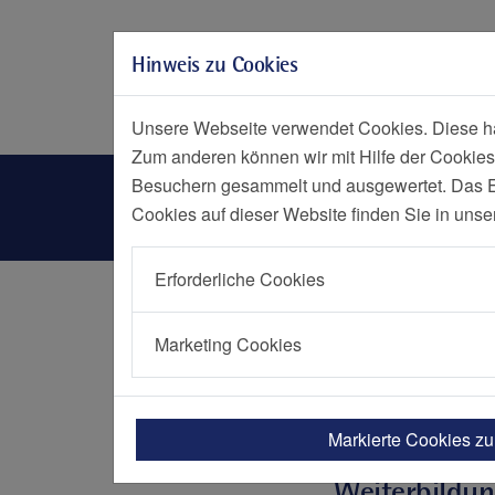
Zur Hauptnavigation springen
Zum Seiteninhalt springen
Hinweis zu Cookies
Zum Seitenende springen
Social Media
Menü
Notf
Unsere Webseite verwendet Cookies. Diese hab
Zum anderen können wir mit Hilfe der Cookies
Fort- und Weiterbildung
Besuchern gesammelt und ausgewertet. Das Ein
Cookies auf dieser Website finden Sie in unse
Erforderliche Cookies
Startseite
Einrichtungen
Elisabeth-Kranke
Marketing Cookies
Fort- und 
Markierte Cookies z
Weiterbildu