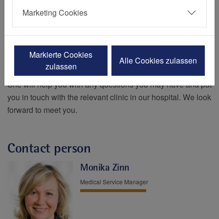
International patients
Marketing Cookies
If you are interested in receiving medical treatment at the
Markierte Cookies
Elisabeth Hospital in Essen, please get in touch with our
Alle Cookies zulassen
zulassen
contact person, Monika Zinn, Medical Service Manager.
She will help you with any questions you may have and put
you in touch with the relevant clinic in our hospital. We look
forward to meet you.
Contact person
Monika Zinn
Medical Service Manager