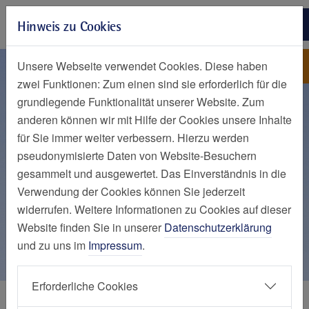
Zur Hauptnavigation springen
Hinweis zu Cookies
Zum Seiteninhalt springen
Zum Seitenende springen
Wolthaus-Hendrik
Contilia Pflege und Betreuung
Unsere Webseite verwendet Cookies. Diese haben
GmbH
zwei Funktionen: Zum einen sind sie erforderlich für die
grundlegende Funktionalität unserer Website. Zum
anderen können wir mit Hilfe der Cookies unsere Inhalte
für Sie immer weiter verbessern. Hierzu werden
pseudonymisierte Daten von Website-Besuchern
gesammelt und ausgewertet. Das Einverständnis in die
Verwendung der Cookies können Sie jederzeit
widerrufen. Weitere Informationen zu Cookies auf dieser
Website finden Sie in unserer
Datenschutzerklärung
und zu uns im
Impressum
.
Erforderliche Cookies
Personen