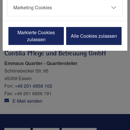
Marketing Cookies
Hendrik Wolthaus
Markierte Cookies
Alle Cookies zulassen
zulassen
Contilia Pflege und Betreuung GmbH
Emmaus Quartier
-
Quartiersleiter
Schönebecker Str. 95
45359 Essen
Fon:
+49 201 6856 102
Fax: +49 201 6856 191
E-Mail senden