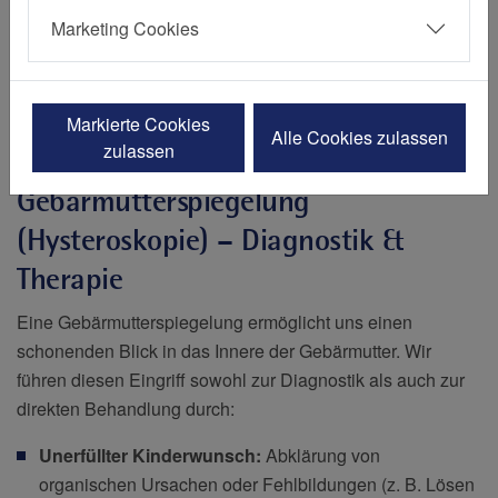
Kleinere Eingriffe
Marketing Cookies
Markierte Cookies
Alle Cookies zulassen
zulassen
Gebärmutterspiegelung
(Hysteroskopie) – Diagnostik &
Therapie
Eine Gebärmutterspiegelung ermöglicht uns einen
schonenden Blick in das Innere der Gebärmutter. Wir
führen diesen Eingriff sowohl zur Diagnostik als auch zur
direkten Behandlung durch:
Unerfüllter Kinderwunsch:
Abklärung von
organischen Ursachen oder Fehlbildungen (z. B. Lösen