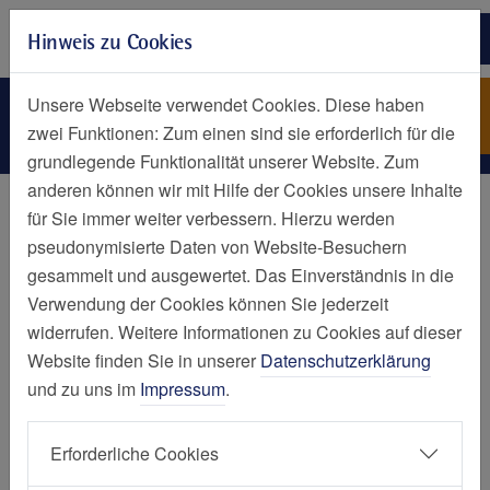
Zur Hauptnavigation springen
Hinweis zu Cookies
Zum Seiteninhalt springen
Zum Seitenende springen
Leistungsspektrum
ZAGO Essen - Zentrum für
Unsere Webseite verwendet Cookies. Diese haben
ambulante gynäkologische
zwei Funktionen: Zum einen sind sie erforderlich für die
Operationen
grundlegende Funktionalität unserer Website. Zum
anderen können wir mit Hilfe der Cookies unsere Inhalte
ZAGO Essen - Zentrum für ambulante gynäkologische
für Sie immer weiter verbessern. Hierzu werden
Operationen
pseudonymisierte Daten von Website-Besuchern
gesammelt und ausgewertet. Das Einverständnis in die
Leistungsspektrum
Verwendung der Cookies können Sie jederzeit
Schonend und ambulant: unser
widerrufen. Weitere Informationen zu Cookies auf dieser
Website finden Sie in unserer
Datenschutzerklärung
operatives Leistungsspektrum
und zu uns im
Impressum
.
Erforderliche Cookies
Gebärmutterspiegelung
Bauchspiegelung