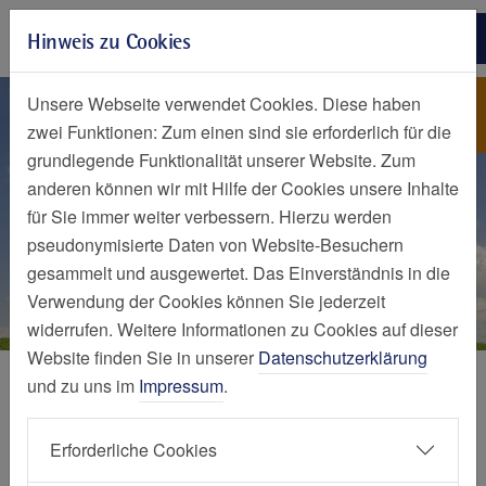
Zur Hauptnavigation springen
Hinweis zu Cookies
Zum Seiteninhalt springen
Zum Seitenende springen
ZAGO Essen - Zentrum für 
ZAGO Essen - Zentrum für
Unsere Webseite verwendet Cookies. Diese haben
ambulante gynäkologische
zwei Funktionen: Zum einen sind sie erforderlich für die
Operationen
grundlegende Funktionalität unserer Website. Zum
anderen können wir mit Hilfe der Cookies unsere Inhalte
für Sie immer weiter verbessern. Hierzu werden
pseudonymisierte Daten von Website-Besuchern
gesammelt und ausgewertet. Das Einverständnis in die
Verwendung der Cookies können Sie jederzeit
widerrufen. Weitere Informationen zu Cookies auf dieser
Website finden Sie in unserer
Datenschutzerklärung
Medizinische Versorgungszentren (MVZ)
und zu uns im
Impressum
.
ZAGO Essen - Zentrum für
Erforderliche Cookies