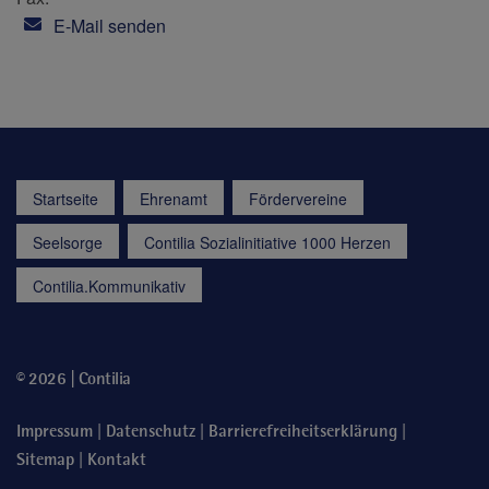
E-Mail senden
Startseite
Ehrenamt
Fördervereine
Seelsorge
Contilia Sozialinitiative 1000 Herzen
Contilia.Kommunikativ
© 2026 | Contilia
|
|
|
Impressum
Datenschutz
Barrierefreiheitserklärung
|
Sitemap
Kontakt