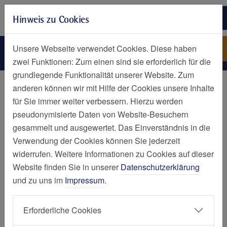
Zur Hauptnavigation springen
Hinweis zu Cookies
Zum Seiteninhalt springen
Zum Seitenende springen
Bzeni-Reraw
St. Josef-Krankenhaus
Unsere Webseite verwendet Cookies. Diese haben
Kupferdreh
zwei Funktionen: Zum einen sind sie erforderlich für die
grundlegende Funktionalität unserer Website. Zum
Personen
anderen können wir mit Hilfe der Cookies unsere Inhalte
für Sie immer weiter verbessern. Hierzu werden
Reraw Bzeni
pseudonymisierte Daten von Website-Besuchern
gesammelt und ausgewertet. Das Einverständnis in die
Verwendung der Cookies können Sie jederzeit
widerrufen. Weitere Informationen zu Cookies auf dieser
Website finden Sie in unserer
Datenschutzerklärung
und zu uns im
Impressum
.
St. Josef-Krankenhaus Kupferdreh
Klinik für Allgemein- und Viszeralchirurgie
-
Facharzt
Erforderliche Cookies
für Viszeralchirurgie, Proktologie und Notfallmedizin