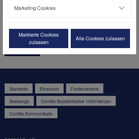
Heidbergweg 22-24
Marketing Cookies
45257 Essen
Fon:
+49 201 455 1301
Fax: +49 201 455 2955
E-Mail senden
Markierte Cookies
Alle Cookies zulassen
zulassen
Besuchen
Startseite
Ehrenamt
Fördervereine
Seelsorge
Contilia Sozialinitiative 1000 Herzen
Contilia.Kommunikativ