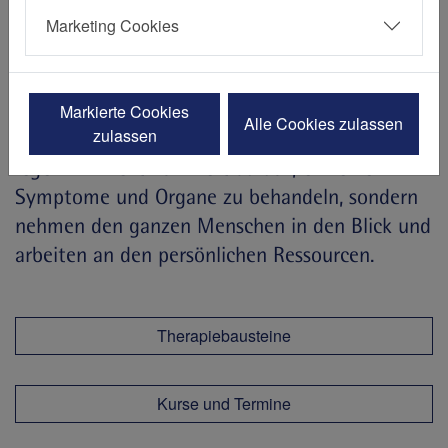
Wir haben es uns zur Aufgabe gemacht,
Marketing Cookies
körperlichen und geistigen Erkrankungen und
Einschränkungen frühzeitig zu begegnen und
die älteren Menschen entsprechend ihrer ganz
Markierte Cookies
Alle Cookies zulassen
zulassen
besonderen Bedürfnisse zu versorgen. Dabei
legen wir nicht nur Wert darauf, einzelne
Symptome und Organe zu behandeln, sondern
nehmen den ganzen Menschen in den Blick und
arbeiten an den persönlichen Ressourcen.
Therapiebausteine
Kurse und Termine