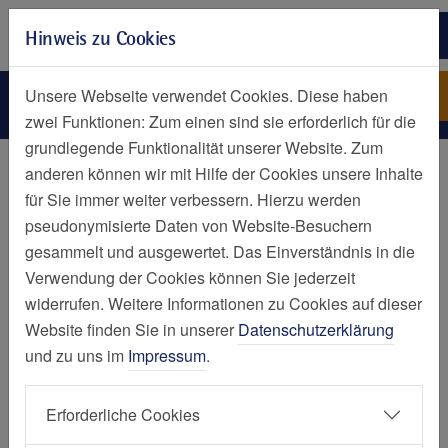
Zur Hauptnavigation springen
Hinweis zu Cookies
Zum Seiteninhalt springen
Zum Seitenende springen
Leistungsspektrum
St. Josef-Krankenhaus
Unsere Webseite verwendet Cookies. Diese haben
Kupferdreh
zwei Funktionen: Zum einen sind sie erforderlich für die
grundlegende Funktionalität unserer Website. Zum
Kliniken und Zentren
anderen können wir mit Hilfe der Cookies unsere Inhalte
für Sie immer weiter verbessern. Hierzu werden
Leistungsspektrum
pseudonymisierte Daten von Website-Besuchern
gesammelt und ausgewertet. Das Einverständnis in die
Klinik für Geriatrie - Alterstraumatologie
Verwendung der Cookies können Sie jederzeit
widerrufen. Weitere Informationen zu Cookies auf dieser
Website finden Sie in unserer
Datenschutzerklärung
und zu uns im
Impressum
.
Besonderes Behandlungskonzept für
Erforderliche Cookies
den älteren Menschen