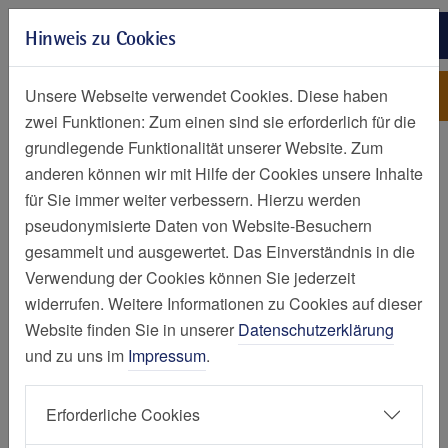
Zur Hauptnavigation springen
Hinweis zu Cookies
Zum Seiteninhalt springen
Zum Seitenende springen
Hygiene
St. Josef-Krankenhaus
Unsere Webseite verwendet Cookies. Diese haben
Kupferdreh
zwei Funktionen: Zum einen sind sie erforderlich für die
grundlegende Funktionalität unserer Website. Zum
anderen können wir mit Hilfe der Cookies unsere Inhalte
für Sie immer weiter verbessern. Hierzu werden
pseudonymisierte Daten von Website-Besuchern
gesammelt und ausgewertet. Das Einverständnis in die
Verwendung der Cookies können Sie jederzeit
widerrufen. Weitere Informationen zu Cookies auf dieser
Website finden Sie in unserer
Datenschutzerklärung
Mein Aufenthalt
und zu uns im
Impressum
.
Ansprechpartner:innen
Erforderliche Cookies
Contilia Zentrum für Hygiene und