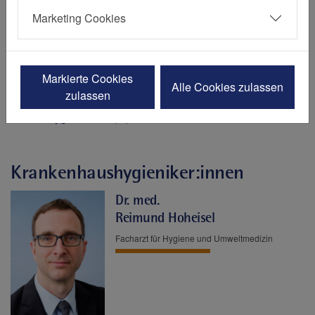
Infektionsprävention im St. Josef-
Marketing Cookies
Krankenhaus Kupferdreh
Markierte Cookies
Alle Cookies zulassen
zulassen
Kontakt:
E-Mail:
hygiene-kkrh(at)contilia.de
Krankenhaushygieniker:innen
Dr. med.
Reimund Hoheisel
Facharzt für Hygiene und Umweltmedizin