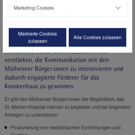
Ruhr
Marketing Cookies
Der Förderverein beabsichtigt, die Integration
Markierte Cookies
Alle Cookies zulassen
zulassen
des Krankenhauses in Gesellschaft, Politik,
Wirtschaft, Kultur und Wissenschaft zu
verstärken, die Kommunikation mit den
Mülheimer Bürger:innen zu intensivieren und
dadurch engagierte Förderer für das
Krankenhaus zu gewinnen.
Er gibt den Mülheimer Bürger:innen die Möglichkeit, das
St. Marien-Hospital intensiv zu begleiten und bei folgenden
Anliegen zu unterstützen:
Finanzierung von medizinischen Einrichtungen und