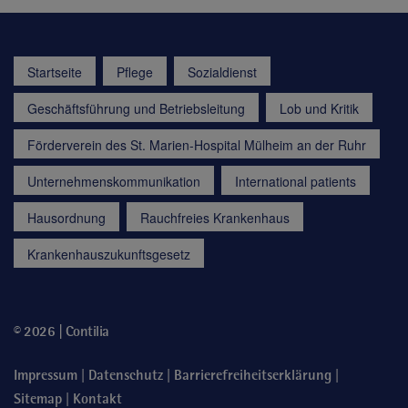
Startseite
Pflege
Sozialdienst
Geschäftsführung und Betriebsleitung
Lob und Kritik
Förderverein des St. Marien-Hospital Mülheim an der Ruhr
Unternehmenskommunikation
International patients
Hausordnung
Rauchfreies Krankenhaus
Krankenhauszukunftsgesetz
© 2026 | Contilia
|
|
|
Impressum
Datenschutz
Barrierefreiheitserklärung
|
Sitemap
Kontakt