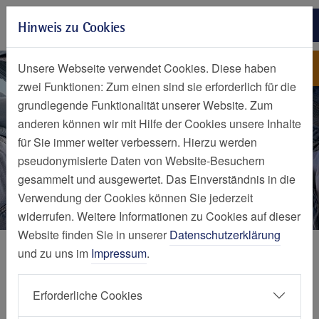
Zur Hauptnavigation springen
Hinweis zu Cookies
Zum Seiteninhalt springen
Zum Seitenende springen
Förderverein des St. Marien
St. Marien-Hospital Mülheim an
Unsere Webseite verwendet Cookies. Diese haben
der Ruhr
zwei Funktionen: Zum einen sind sie erforderlich für die
grundlegende Funktionalität unserer Website. Zum
anderen können wir mit Hilfe der Cookies unsere Inhalte
für Sie immer weiter verbessern. Hierzu werden
pseudonymisierte Daten von Website-Besuchern
gesammelt und ausgewertet. Das Einverständnis in die
Verwendung der Cookies können Sie jederzeit
widerrufen. Weitere Informationen zu Cookies auf dieser
Website finden Sie in unserer
Datenschutzerklärung
Über uns
und zu uns im
Impressum
.
Förderverein
Erforderliche Cookies
des St. Marien-Hospital Mülheim an der