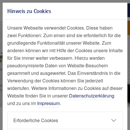
Zur Hauptnavigation springen
Hinweis zu Cookies
Zum Seiteninhalt springen
Zum Seitenende springen
Terminbuchung Klinik für Al
St. Marien-Hospital Mülheim an
Unsere Webseite verwendet Cookies. Diese haben
der Ruhr
zwei Funktionen: Zum einen sind sie erforderlich für die
grundlegende Funktionalität unserer Website. Zum
anderen können wir mit Hilfe der Cookies unsere Inhalte
für Sie immer weiter verbessern. Hierzu werden
pseudonymisierte Daten von Website-Besuchern
gesammelt und ausgewertet. Das Einverständnis in die
Verwendung der Cookies können Sie jederzeit
widerrufen. Weitere Informationen zu Cookies auf dieser
Website finden Sie in unserer
Datenschutzerklärung
und zu uns im
Impressum
.
Kliniken und Zentren
Erforderliche Cookies