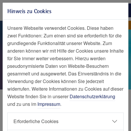
Zur Hauptnavigation springen
Hinweis zu Cookies
Zum Seiteninhalt springen
Zum Seitenende springen
Fort- und Weiterbildung
Elisabeth-Krankenhaus Essen
Unsere Webseite verwendet Cookies. Diese haben
zwei Funktionen: Zum einen sind sie erforderlich für die
grundlegende Funktionalität unserer Website. Zum
anderen können wir mit Hilfe der Cookies unsere Inhalte
für Sie immer weiter verbessern. Hierzu werden
pseudonymisierte Daten von Website-Besuchern
gesammelt und ausgewertet. Das Einverständnis in die
Verwendung der Cookies können Sie jederzeit
widerrufen. Weitere Informationen zu Cookies auf dieser
Website finden Sie in unserer
Datenschutzerklärung
Kliniken und Zentren
und zu uns im
Impressum
.
Fort- und Weiterbildung
Erforderliche Cookies
Klinik für Kardiologie und Angiologie