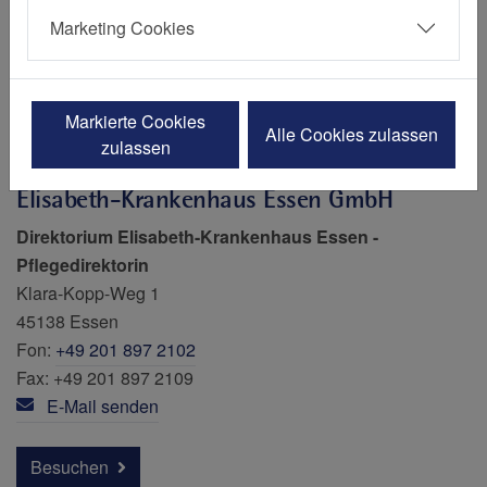
Marketing Cookies
Simone Sturm
Markierte Cookies
Alle Cookies zulassen
zulassen
Elisabeth-Krankenhaus Essen GmbH
Direktorium Elisabeth-Krankenhaus Essen
-
Pflegedirektorin
Klara-Kopp-Weg 1
45138 Essen
Fon:
+49 201 897 2102
Fax: +49 201 897 2109
E-Mail senden
Besuchen