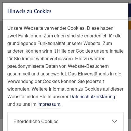
Zur Hauptnavigation springen
Hinweis zu Cookies
Zum Seiteninhalt springen
Zum Seitenende springen
Sturm-Simone
Elisabeth-Krankenhaus Essen
Unsere Webseite verwendet Cookies. Diese haben
zwei Funktionen: Zum einen sind sie erforderlich für die
grundlegende Funktionalität unserer Website. Zum
anderen können wir mit Hilfe der Cookies unsere Inhalte
für Sie immer weiter verbessern. Hierzu werden
pseudonymisierte Daten von Website-Besuchern
gesammelt und ausgewertet. Das Einverständnis in die
Verwendung der Cookies können Sie jederzeit
widerrufen. Weitere Informationen zu Cookies auf dieser
Website finden Sie in unserer
Datenschutzerklärung
und zu uns im
Impressum
.
Erforderliche Cookies
Personen