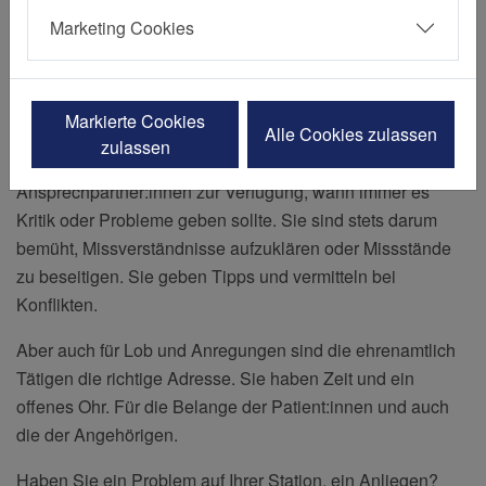
Marketing Cookies
Patientenfürsprecher:innen sind die wohl
wichtigste Kommunikationsschnittstelle
zwischen Patient:innen und Krankhaus.
Markierte Cookies
Alle Cookies zulassen
zulassen
Sie informieren und stehen als unabhängige, neutrale
Ansprechpartner:innen zur Verfügung, wann immer es
Kritik oder Probleme geben sollte. Sie sind stets darum
bemüht, Missverständnisse aufzuklären oder Missstände
zu beseitigen. Sie geben Tipps und vermitteln bei
Konflikten.
Aber auch für Lob und Anregungen sind die ehrenamtlich
Tätigen die richtige Adresse. Sie haben Zeit und ein
offenes Ohr. Für die Belange der Patient:innen und auch
die der Angehörigen.
Haben Sie ein Problem auf Ihrer Station, ein Anliegen?