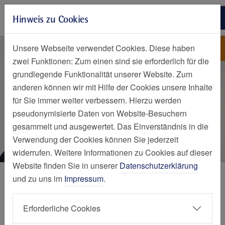
Zur Hauptnavigation springen
Hinweis zu Cookies
Zum Seiteninhalt springen
Zum Seitenende springen
Patientenfürsprecher
Philippusstift Essen und
Unsere Webseite verwendet Cookies. Diese haben
Geriatrie-Zentrum Haus Berge
zwei Funktionen: Zum einen sind sie erforderlich für die
grundlegende Funktionalität unserer Website. Zum
anderen können wir mit Hilfe der Cookies unsere Inhalte
für Sie immer weiter verbessern. Hierzu werden
pseudonymisierte Daten von Website-Besuchern
gesammelt und ausgewertet. Das Einverständnis in die
Verwendung der Cookies können Sie jederzeit
widerrufen. Weitere Informationen zu Cookies auf dieser
Website finden Sie in unserer
Datenschutzerklärung
Mein Aufenthalt
und zu uns im
Impressum
.
Patientenfürsprecher:in
Erforderliche Cookies