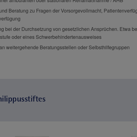
einer ambulanten oder stationären Rehamaßnahme / AHB
 und Beratung zu Fragen der Vorsorgevollmacht, Patientenverf
verfügung
ng bei der Durchsetzung von gesetzlichen Ansprüchen. Etwa b
estufe oder eines Schwerbehindertenausweises
 an weitergehende Beratungsstellen oder Selbsthilfegruppen
lippusstiftes