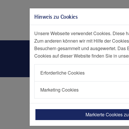
Zur Hauptnavigation springen
Zum Seiteninhalt springen
Hinweis zu Cookies
Zum Seitenende springen
Social Media
Menü
Notf
Unsere Webseite verwendet Cookies. Diese hab
Zum anderen können wir mit Hilfe der Cookies
Sozialdienst
Besuchern gesammelt und ausgewertet. Das Ein
Cookies auf dieser Website finden Sie in unse
Erforderliche Cookies
Startseite
Einrichtungen
Philippusstift, E
Marketing Cookies
Sozialdiens
Markierte Cookies z