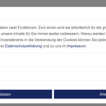
all
Suche
en zwei Funktionen: Zum einen sind sie erforderlich für die gr
 unsere Inhalte für Sie immer weiter verbessern. Hierzu werde
Philippusstift 
verständnis in die Verwendung der Cookies können Sie jederz
Berge
rer
Datenschutzerklärung
und zu uns im
Impressum
.
ssen (Borbeck)
Mein Aufenthalt
Sozialdienst
t
ulassen
All