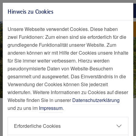
Zur Hauptnavigation springen
Hinweis zu Cookies
Zum Seiteninhalt springen
Zum Seitenende springen
Betriebsleitung
Fachklinik Kamillushaus
Unsere Webseite verwendet Cookies. Diese haben
Heidhausen
zwei Funktionen: Zum einen sind sie erforderlich für die
grundlegende Funktionalität unserer Website. Zum
anderen können wir mit Hilfe der Cookies unsere Inhalte
für Sie immer weiter verbessern. Hierzu werden
pseudonymisierte Daten von Website-Besuchern
gesammelt und ausgewertet. Das Einverständnis in die
Verwendung der Cookies können Sie jederzeit
widerrufen. Weitere Informationen zu Cookies auf dieser
Website finden Sie in unserer
Datenschutzerklärung
Fachklinik Kamillushaus, Essen (Heidhausen)
und zu uns im
Impressum
.
Betriebsleitung der Fachklinik
Erforderliche Cookies