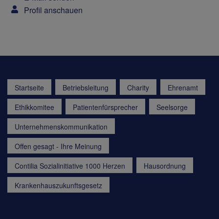
Profil anschauen
Startseite
Betriebsleitung
Charity
Ehrenamt
Ethikkomitee
Patientenfürsprecher
Seelsorge
Unternehmenskommunikation
Offen gesagt - Ihre Meinung
Contilia Sozialinitiative 1000 Herzen
Hausordnung
Krankenhauszukunftsgesetz