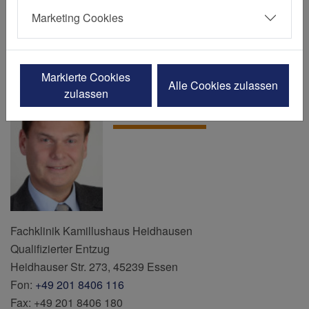
Kamillushaus Heidhausen
Marketing Cookies
Markierte Cookies
Alle Cookies zulassen
Christoph Stichelbach
zulassen
Chefarzt
Fachklinik Kamillushaus Heidhausen
Qualifizierter Entzug
Heidhauser Str. 273, 45239 Essen
Fon:
+49 201 8406 116
Fax: +49 201 8406 180