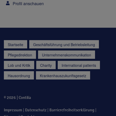
Profil anschauen
Startseite
Geschäftsführung und Betriebsleitung
Pflegedirektion
Unternehmenskommunikation
Lob und Kritik
Charity
International patients
Hausordnung
Krankenhauszukunftsgesetz
© 2026 | Contilia
|
|
|
Impressum
Datenschutz
Barrierefreiheitserklärung