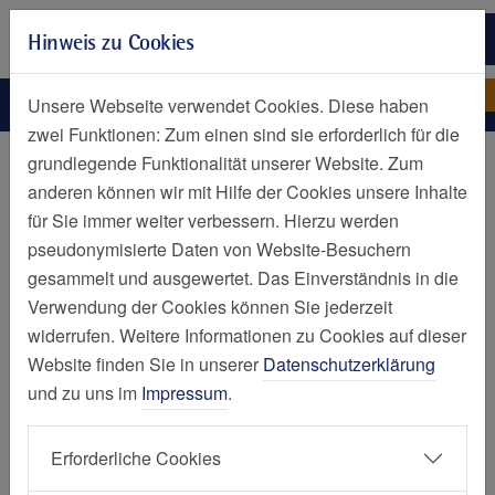
Zur Hauptnavigation springen
Hinweis zu Cookies
Zum Seiteninhalt springen
Zum Seitenende springen
Endometriose-Sprechstund
Elisabeth-Krankenhaus Essen
Unsere Webseite verwendet Cookies. Diese haben
zwei Funktionen: Zum einen sind sie erforderlich für die
Kliniken und Zentren
grundlegende Funktionalität unserer Website. Zum
anderen können wir mit Hilfe der Cookies unsere Inhalte
Endometriose-Sprechstunde
für Sie immer weiter verbessern. Hierzu werden
pseudonymisierte Daten von Website-Besuchern
Ihre Expert:innen für Diagnose und
gesammelt und ausgewertet. Das Einverständnis in die
Behandlung
Verwendung der Cookies können Sie jederzeit
widerrufen. Weitere Informationen zu Cookies auf dieser
Website finden Sie in unserer
Datenschutzerklärung
Willkommen in unserer spezialisierten
und zu uns im
Impressum
.
Endometriose-Sprechstunde. Endometriose ist
eine häufige, aber oft erst spät erkannte
Erforderliche Cookies
Erkrankung, bei der sich