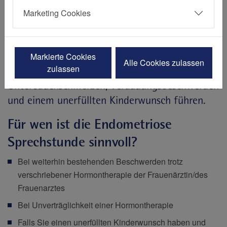
Gebärmutterschleimhaut-ähnliches Gewebe
Marketing Cookies
außerhalb der Gebärmutter ansiedelt. Sie
betrifft 5 bis 15 Prozent der Frauen im
reproduktionsfähigen Alter. Dies kann zu
Markierte Cookies
Alle Cookies zulassen
zulassen
starken Regelschmerzen, chronischen
Unterbauchschmerzen, Verdauungsbeschwerden
und einem unerfüllten Kinderwunsch führen.
Für wen ist die Endometriose
Sprechstunde sinnvoll?
Bei weiterhin bestehenden Beschwerden trotz
verschriebener Hormontherapie der Frauenärztin/des
Frauenarztes
Bei Unverträglichkeit einer Hormontherapie
Falls Sie einen unerfüllten Kinderwunsch haben und