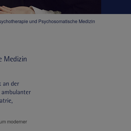
, Psychotherapie und Psychosomatische Medizin
he Medizin
k an der
d ambulanter
trie,
rum moderner