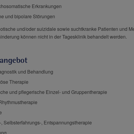
ychosomatische Erkrankungen
e und bipolare Störungen
otische und/oder suizidale sowie suchtkranke Patienten und Me
hinderung können nicht in der Tagesklinik behandelt werden.
angebot
iagnostik und Behandlung
öse Therapie
che und pflegerische Einzel- und Gruppentherapie
Rhythmustherapie
e
 Selbsterfahrungs-, Entspannungstherapie
ung