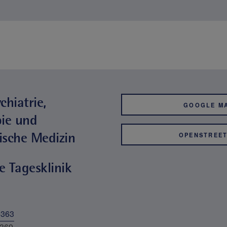
chiatrie,
GOOGLE M
ie und
ische Medizin
OPENSTREE
e Tagesklinik
5363
5369