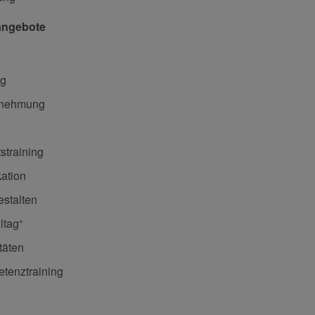
angebote
ng
rnehmung
straining
ation
estalten
ltag“
täten
tenztraining