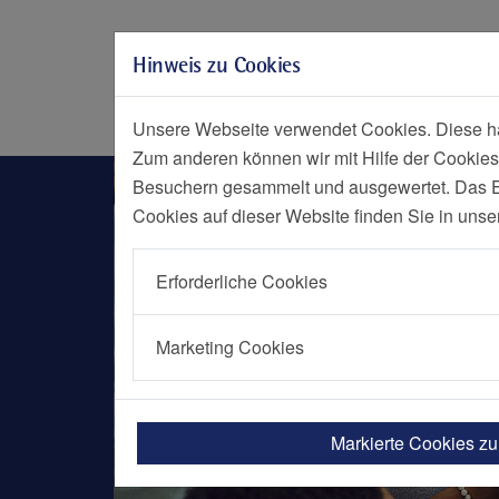
Zur Hauptnavigation springen
Zum Seiteninhalt springen
Hinweis zu Cookies
Zum Seitenende springen
Social Media
Menü
Notf
Unsere Webseite verwendet Cookies. Diese hab
Zum anderen können wir mit Hilfe der Cookies
Tagesklinik
Besuchern gesammelt und ausgewertet. Das Ein
Cookies auf dieser Website finden Sie in unse
Erforderliche Cookies
Marketing Cookies
Markierte Cookies z