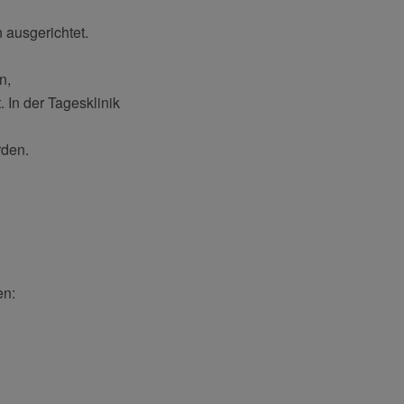
 ausgerichtet.
n,
 In der Tagesklinik
rden.
en: