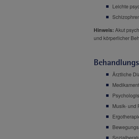
Leichte ps
Schizophren
Hinweis:
Akut psych
und körperlicher Be
Behandlungs
Ärztliche D
Medikament
Psychologis
Musik- und 
Ergotherapi
Bewegungs-,
Sozialberat