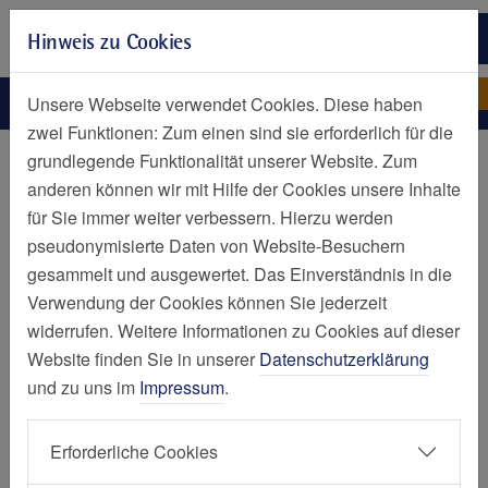
Zur Hauptnavigation springen
Hinweis zu Cookies
Zum Seiteninhalt springen
Zum Seitenende springen
Alle Seniorenkalender
Unsere Abenteuer
Unsere Webseite verwendet Cookies. Diese haben
zwei Funktionen: Zum einen sind sie erforderlich für die
Projekte
grundlegende Funktionalität unserer Website. Zum
anderen können wir mit Hilfe der Cookies unsere Inhalte
Seniorenkalender
für Sie immer weiter verbessern. Hierzu werden
pseudonymisierte Daten von Website-Besuchern
gesammelt und ausgewertet. Das Einverständnis in die
Verwendung der Cookies können Sie jederzeit
Downloads
widerrufen. Weitere Informationen zu Cookies auf dieser
MusicaListen - Kalender 2026
Website finden Sie in unserer
Datenschutzerklärung
PDF DOKUMENT
18 MB
und zu uns im
Impressum
.
Erforderliche Cookies