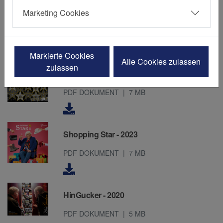
Meisterwerke - Kalender 2025
Marketing Cookies
PDF DOKUMENT
19 MB
Markierte Cookies
Alle Cookies zulassen
zulassen
Old Stars - 2024
PDF DOKUMENT
7 MB
Shopping Star - 2023
PDF DOKUMENT
7 MB
HinGucker - 2020
PDF DOKUMENT
5 MB