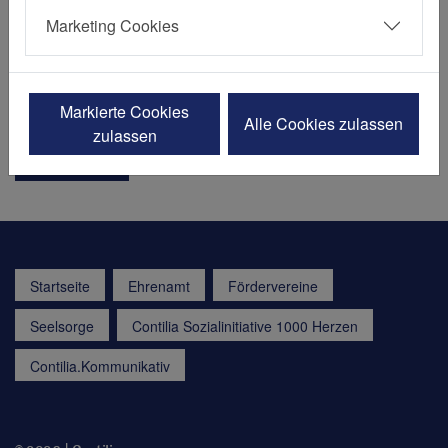
Essener Str. 31
Marketing Cookies
45529 Hattingen
Fon:
+49 2324 462161
Fax: +49 2324 462433
E-Mail senden
Markierte Cookies
Alle Cookies zulassen
zulassen
Besuchen
Startseite
Ehrenamt
Fördervereine
Seelsorge
Contilia Sozialinitiative 1000 Herzen
Contilia.Kommunikativ