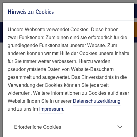
Zur Hauptnavigation springen
Hinweis zu Cookies
Zum Seiteninhalt springen
Zum Seitenende springen
Kudla-Markus
St. Elisabeth-Krankenhaus
Unsere Webseite verwendet Cookies. Diese haben
Niederwenigern
zwei Funktionen: Zum einen sind sie erforderlich für die
grundlegende Funktionalität unserer Website. Zum
Personen
anderen können wir mit Hilfe der Cookies unsere Inhalte
für Sie immer weiter verbessern. Hierzu werden
Markus Kudla
pseudonymisierte Daten von Website-Besuchern
gesammelt und ausgewertet. Das Einverständnis in die
Verwendung der Cookies können Sie jederzeit
widerrufen. Weitere Informationen zu Cookies auf dieser
Website finden Sie in unserer
Datenschutzerklärung
und zu uns im
Impressum
.
St. Elisabeth-Krankenhaus Niederwenigern
Klinik für Psychiatrie, Psychotherapie und
Erforderliche Cookies
Psychosomatik
-
Oberarzt