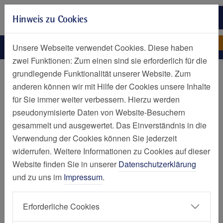
Zur Hauptnavigation springen
Hinweis zu Cookies
Zum Seiteninhalt springen
Zum Seitenende springen
Zertifizierung
Elisabeth-Krankenhaus Essen
Unsere Webseite verwendet Cookies. Diese haben
zwei Funktionen: Zum einen sind sie erforderlich für die
Über uns
grundlegende Funktionalität unserer Website. Zum
anderen können wir mit Hilfe der Cookies unsere Inhalte
Zertifizierte Qualität
für Sie immer weiter verbessern. Hierzu werden
pseudonymisierte Daten von Website-Besuchern
gesammelt und ausgewertet. Das Einverständnis in die
Verwendung der Cookies können Sie jederzeit
Im März 1999 wurde das Elisabeth-Krankenhaus als
widerrufen. Weitere Informationen zu Cookies auf dieser
Akademisches Lehrkrankenhaus nach DIN EN 9001
Website finden Sie in unserer
Datenschutzerklärung
zertifiziert. Die Elisabeth Krankenhaus Essen GmbH hat im
und zu uns im
Impressum
.
Juni 2007 die Zertifizierung nach dem Reglement der KTQ
erhalten. Darin ist das Akademische Lehrkrankenhaus
Erforderliche Cookies
aufgegangen und gewährleistet weiterhin die
kontinuierliche Qualitätssicherung in der praktischen und