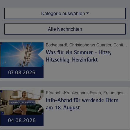
Kategorie auswählen
Alle Nachrichten
Bodyguard!, Christophorus Quartier, Contilia Herz- und Gefäßzentrum, Contilia Institut für Psychosoziale Medizin, Contilia Klinik Management, Contilia Pflege und Betreuung, Contilia Zentrum für Arbeitsmedizin und Gesundheitsmanagement, Contilia Zentrum für Krankenhaushygiene, CTR Huttrop, Elisabeth-Krankenhaus Essen, Emmaus Quartier, Engelbertus Quartier, Fachklinik Kamillushaus Heidhausen, Franziskushaus, Franziskus Quartier, Geriatrie-Zentrum Haus Berge, Gesundheitspark Altenessen, Haus Berge, Haus Berge Quartier, Hildegardis Quartier, Katholisches Familienzentrum und Kindergarten Auf den Hufen, Kängurus - Ambulante Kinderkrankenpflege, Katholische Kliniken Ruhrhalbinsel, Kita St. Theresia, Laurentius Quartier, Maria Frieden Quartier, Martin Luther Quartier, MVZ Contilia GmbH, Philippusstift, Praxis am Grillo-Theater, Raphaelhaus, SPORTZ - Medizinisches Gerätetraining, Sportz Am Uhlenkrug, St. Andreas Quartier, St. Elisabeth-Krankenhaus Niederwenigern, St. Elisabeth Quartier, St. Josef-Krankenhaus Kupferdreh, St. Josef Quartier, St. Marien-Hospital Mülheim an der Ruhr, St. Marien Quartier, Stationäre Reha Sucht, Theaterpassage, Therapie und Reha Kupferdreh, Wohnanlage St. Anna-Stift
Was für ein Sommer - Hitze,
Hitzschlag, Herzinfarkt
07.08.2026
Elisabeth-Krankenhaus Essen, Frauengesundheit, Geburt
Info-Abend für werdende Eltern
am 18. August
04.08.2026