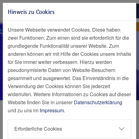
Zur Hauptnavigation springen
Hinweis zu Cookies
Zum Seiteninhalt springen
Zum Seitenende springen
Klinik für Innere Medizin u
Elisabeth-Krankenhaus Essen
Unsere Webseite verwendet Cookies. Diese haben
zwei Funktionen: Zum einen sind sie erforderlich für die
grundlegende Funktionalität unserer Website. Zum
anderen können wir mit Hilfe der Cookies unsere Inhalte
für Sie immer weiter verbessern. Hierzu werden
pseudonymisierte Daten von Website-Besuchern
gesammelt und ausgewertet. Das Einverständnis in die
Verwendung der Cookies können Sie jederzeit
widerrufen. Weitere Informationen zu Cookies auf dieser
Website finden Sie in unserer
Datenschutzerklärung
Kliniken und Zentren
und zu uns im
Impressum
.
Klinik für Innere Medizin und
Erforderliche Cookies