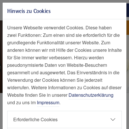
Zur Hauptnavigation springen
Hinweis zu Cookies
Zum Seiteninhalt springen
Zum Seitenende springen
Leistungsspektrum
St. Marien-Hospital Mülheim an
Unsere Webseite verwendet Cookies. Diese haben
der Ruhr
zwei Funktionen: Zum einen sind sie erforderlich für die
grundlegende Funktionalität unserer Website. Zum
anderen können wir mit Hilfe der Cookies unsere Inhalte
für Sie immer weiter verbessern. Hierzu werden
pseudonymisierte Daten von Website-Besuchern
gesammelt und ausgewertet. Das Einverständnis in die
Verwendung der Cookies können Sie jederzeit
widerrufen. Weitere Informationen zu Cookies auf dieser
Website finden Sie in unserer
Datenschutzerklärung
Kliniken und Zentren
und zu uns im
Impressum
.
Leistungsspektrum
Erforderliche Cookies
Stroke-Unit