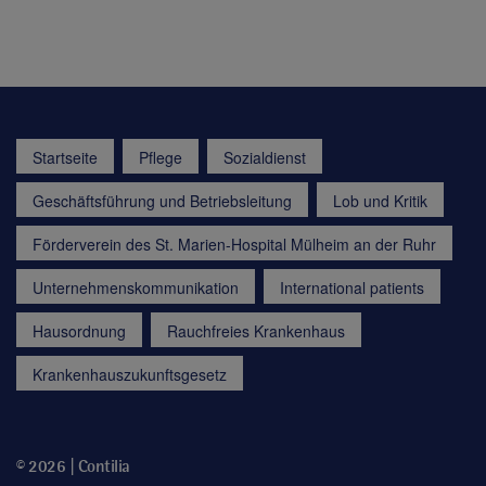
Startseite
Pflege
Sozialdienst
Geschäftsführung und Betriebsleitung
Lob und Kritik
Förderverein des St. Marien-Hospital Mülheim an der Ruhr
Unternehmenskommunikation
International patients
Hausordnung
Rauchfreies Krankenhaus
Krankenhauszukunftsgesetz
© 2026 | Contilia