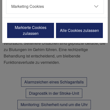
Marketing Cookies
Wie kommt es zum Schlaganfall?
Markierte Cookies
In über 80 % der Fälle wird ein Schlaganfall durch eine
Alle Cookies zulassen
zulassen
verstopfte Blutbahn im Gehirn (ischämischer Schlaganfall)
verursacht. Seltenere Ursachen sind geplatzte Gefäße, die
zu Blutungen im Gehirn führen. Eine rechtzeitige
Behandlung ist entscheidend, um bleibende
Funktionsverluste zu vermeiden.
Alarmzeichen eines Schlaganfalls
Diagnostik in der Stroke-Unit
Monitoring: Sicherheit rund um die Uhr