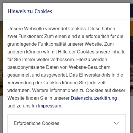
Zur Hauptnavigation springen
Hinweis zu Cookies
Zum Seiteninhalt springen
Zum Seitenende springen
Seelsorge
Philippusstift Essen und
Unsere Webseite verwendet Cookies. Diese haben
Geriatrie-Zentrum Haus Berge
zwei Funktionen: Zum einen sind sie erforderlich für die
grundlegende Funktionalität unserer Website. Zum
anderen können wir mit Hilfe der Cookies unsere Inhalte
für Sie immer weiter verbessern. Hierzu werden
pseudonymisierte Daten von Website-Besuchern
gesammelt und ausgewertet. Das Einverständnis in die
Verwendung der Cookies können Sie jederzeit
widerrufen. Weitere Informationen zu Cookies auf dieser
Website finden Sie in unserer
Datenschutzerklärung
Mein Aufenthalt
und zu uns im
Impressum
.
Seelsorge
Erforderliche Cookies
Philippusstift und Geriatrie-Zentrum