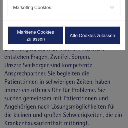
Haus Berge
Marketing Cookies
Ein Krankenhausaufenthalt ist oft eine
Markierte Cookies
Alle Cookies zulassen
zulassen
Ausnahmesituation. Vielleicht gibt es
Erfahrungen, die Mut machen. Vielleicht
entstehen Fragen, Zweifel, Sorgen.
Unsere Seelsorger sind kompetente
Ansprechpartner. Sie begleiten die
Patient:innen in schwierigen Zeiten, haben
immer ein offenes Ohr für Probleme. Sie
suchen gemeinsam mit Patient:innen und
Angehörigen nach Lösungsmöglichkeiten für
die kleinen und großen Schwierigkeiten, die ein
Krankenhausaufenthalt mitbringt.