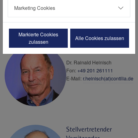
Elisabeth-Krankenhauses in Essen e.V.
Marketing Cookies
Markierte Cookies
Alle Cookies zulassen
zulassen
Vorsitzender
Dr. Rainald Heinisch
Fon:
+49 201 261111
E-Mail:
r.heinisch(at)contilia.de
Stellvertretender