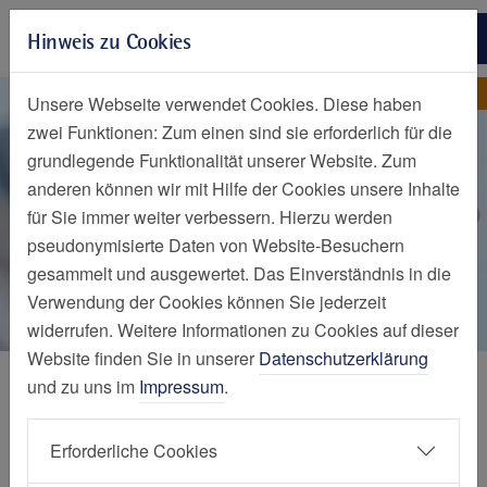
Zur Hauptnavigation springen
Hinweis zu Cookies
Zum Seiteninhalt springen
Zum Seitenende springen
Vorstand
Elisabeth-Krankenhaus Essen
Unsere Webseite verwendet Cookies. Diese haben
zwei Funktionen: Zum einen sind sie erforderlich für die
grundlegende Funktionalität unserer Website. Zum
anderen können wir mit Hilfe der Cookies unsere Inhalte
für Sie immer weiter verbessern. Hierzu werden
pseudonymisierte Daten von Website-Besuchern
gesammelt und ausgewertet. Das Einverständnis in die
Verwendung der Cookies können Sie jederzeit
widerrufen. Weitere Informationen zu Cookies auf dieser
Website finden Sie in unserer
Datenschutzerklärung
Über uns
und zu uns im
Impressum
.
Mitglieder
Erforderliche Cookies
Verein der Freunde und Förderer des