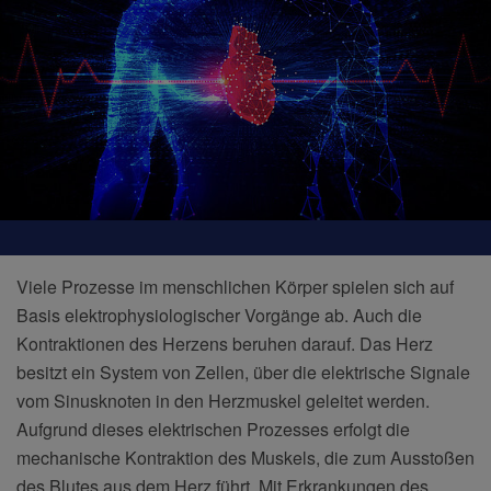
Viele Prozesse im menschlichen Körper spielen sich auf
Basis elektrophysiologischer Vorgänge ab. Auch die
Kontraktionen des Herzens beruhen darauf. Das Herz
besitzt ein System von Zellen, über die elektrische Signale
vom Sinusknoten in den Herzmuskel geleitet werden.
Aufgrund dieses elektrischen Prozesses erfolgt die
mechanische Kontraktion des Muskels, die zum Ausstoßen
des Blutes aus dem Herz führt. Mit Erkrankungen des