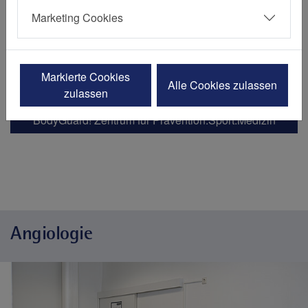
Herzschrittmacher und Defribillator
Marketing Cookies
Interventionelle Kardiologie
Kardiale Bildgebung
Markierte Cookies
Kardiovasculäres Studienzentrum
Alle Cookies zulassen
zulassen
BodyGuard! Zentrum für Prävention.Sport.Medizin
Angiologie