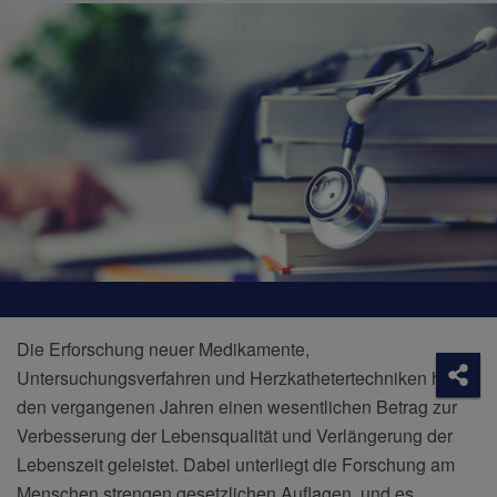
Die Erforschung neuer Medikamente,
Soci
Untersuchungsverfahren und Herzkathetertechniken hat in
Teile
den vergangenen Jahren einen wesentlichen Betrag zur
Verbesserung der Lebensqualität und Verlängerung der
Lebenszeit geleistet. Dabei unterliegt die Forschung am
Menschen strengen gesetzlichen Auflagen, und es