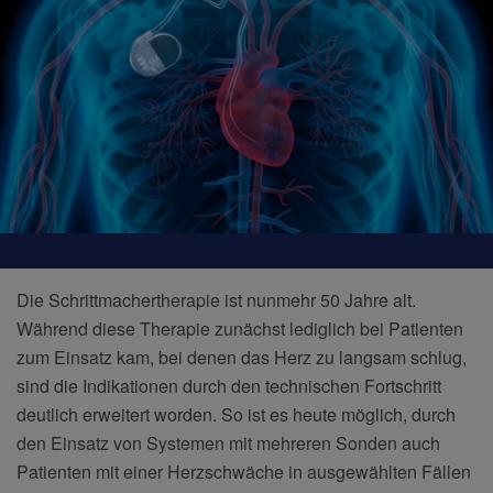
Die Schrittmachertherapie ist nunmehr 50 Jahre alt.
Während diese Therapie zunächst lediglich bei Patienten
zum Einsatz kam, bei denen das Herz zu langsam schlug,
sind die Indikationen durch den technischen Fortschritt
deutlich erweitert worden. So ist es heute möglich, durch
den Einsatz von Systemen mit mehreren Sonden auch
Patienten mit einer Herzschwäche in ausgewählten Fällen