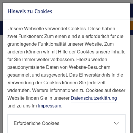
Zur Hauptnavigation springen
Hinweis zu Cookies
Zum Seiteninhalt springen
Zum Seitenende springen
Leistungsspektrum
Elisabeth-Krankenhaus Essen
Unsere Webseite verwendet Cookies. Diese haben
zwei Funktionen: Zum einen sind sie erforderlich für die
Kliniken und Zentren
grundlegende Funktionalität unserer Website. Zum
anderen können wir mit Hilfe der Cookies unsere Inhalte
Leistungsspektrum
für Sie immer weiter verbessern. Hierzu werden
pseudonymisierte Daten von Website-Besuchern
Klinik für Kardiologie und Angiologie
gesammelt und ausgewertet. Das Einverständnis in die
Verwendung der Cookies können Sie jederzeit
widerrufen. Weitere Informationen zu Cookies auf dieser
Website finden Sie in unserer
Datenschutzerklärung
und zu uns im
Impressum
.
Angiologie
Elektrophysiologie
Erforderliche Cookies
Herzinsuffizienz