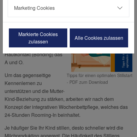
Marketing Cookies
Jedes Kind ist einzigartig
und hat seine eigenen
Bedürfnisse. Um einen
Markierte Cookies
Alle Cookies zulassen
optimalen Stillstart zu
zulassen
erreichen, ist intensiver
Hautkontakt (Bonding) das
A und O.
Um das gegenseitige
Tipps für einen optimalen Stillstart
- PDF zum Download
Kennenlernen zu
unterstützen und die Mutter-
Kind-Beziehung zu stärken, arbeiten wir nach dem
Konzept der integrativen Wochenbettpflege, welches das
24-Stunden Rooming-In beinhaltet.
Je häufiger Sie Ihr Kind stillen, desto schneller wird die
Milchproduktion angeregt. Die Häufigkeit des Stillens