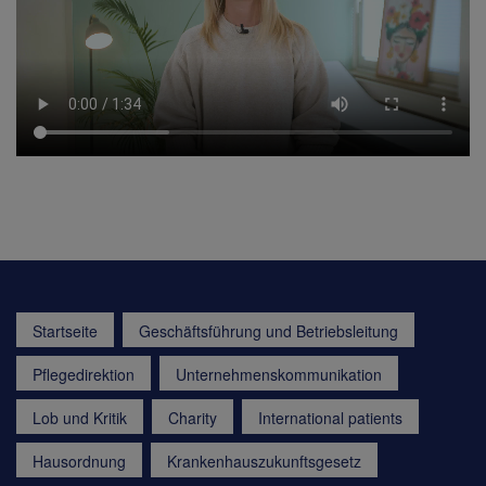
Startseite
Geschäftsführung und Betriebsleitung
Pflegedirektion
Unternehmenskommunikation
Lob und Kritik
Charity
International patients
Hausordnung
Krankenhauszukunftsgesetz