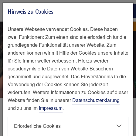
Zur Hauptnavigation springen
Hinweis zu Cookies
Zum Seiteninhalt springen
Zum Seitenende springen
Kleine Stillhilfe
Elisabeth-Krankenhaus Essen
Unsere Webseite verwendet Cookies. Diese haben
zwei Funktionen: Zum einen sind sie erforderlich für die
grundlegende Funktionalität unserer Website. Zum
anderen können wir mit Hilfe der Cookies unsere Inhalte
für Sie immer weiter verbessern. Hierzu werden
pseudonymisierte Daten von Website-Besuchern
gesammelt und ausgewertet. Das Einverständnis in die
Verwendung der Cookies können Sie jederzeit
widerrufen. Weitere Informationen zu Cookies auf dieser
Website finden Sie in unserer
Datenschutzerklärung
Projekte
und zu uns im
Impressum
.
Eine kleine Stillhilfe
Erforderliche Cookies