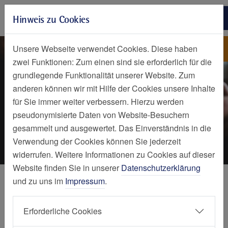
Zur Hauptnavigation springen
Hinweis zu Cookies
Zum Seiteninhalt springen
Zum Seitenende springen
Erweiterte ambulante Physi
Erweiterte ambulante
Unsere Webseite verwendet Cookies. Diese haben
Physiotherapie (EAP)
zwei Funktionen: Zum einen sind sie erforderlich für die
grundlegende Funktionalität unserer Website. Zum
anderen können wir mit Hilfe der Cookies unsere Inhalte
für Sie immer weiter verbessern. Hierzu werden
pseudonymisierte Daten von Website-Besuchern
gesammelt und ausgewertet. Das Einverständnis in die
Verwendung der Cookies können Sie jederzeit
widerrufen. Weitere Informationen zu Cookies auf dieser
Website finden Sie in unserer
Datenschutzerklärung
Ihr Weg zu einer nachhaltigen
und zu uns im
Impressum
.
Genesung
Erforderliche Cookies