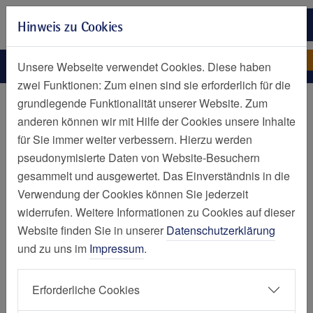
Zur Hauptnavigation springen
Hinweis zu Cookies
Zum Seiteninhalt springen
Zum Seitenende springen
Krüger-Schütte-Bettina
Contilia GmbH
Unsere Webseite verwendet Cookies. Diese haben
zwei Funktionen: Zum einen sind sie erforderlich für die
Personen
grundlegende Funktionalität unserer Website. Zum
anderen können wir mit Hilfe der Cookies unsere Inhalte
Bettina Krüger-Schütte
für Sie immer weiter verbessern. Hierzu werden
pseudonymisierte Daten von Website-Besuchern
gesammelt und ausgewertet. Das Einverständnis in die
Verwendung der Cookies können Sie jederzeit
widerrufen. Weitere Informationen zu Cookies auf dieser
Website finden Sie in unserer
Datenschutzerklärung
Contilia GmbH
und zu uns im
Impressum
.
Einkauf
-
Teamleiterin
Huttropstraße 58
Erforderliche Cookies
45138 Essen