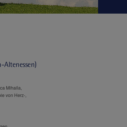
-Altenessen)
ca Mihaila,
pie von Herz-,
ngen