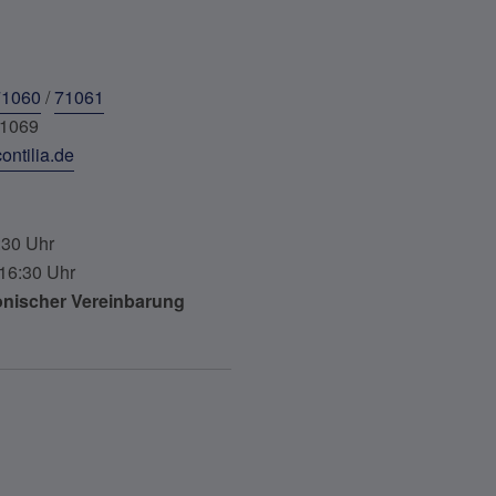
71060
/
71061
71069
ontilia.de
:30 Uhr
 16:30 Uhr
onischer Vereinbarung