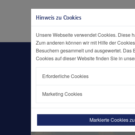
Zur Hauptnavigation springen
Zum Seiteninhalt springen
Hinweis zu Cookies
Zum Seitenende springen
Social Media
Menü
Notf
Unsere Webseite verwendet Cookies. Diese hab
Zum anderen können wir mit Hilfe der Cookies
Praxis für Kardiologie-Nord
Besuchern gesammelt und ausgewertet. Das Ein
Cookies auf dieser Website finden Sie in unse
Erforderliche Cookies
Marketing Cookies
Markierte Cookies z