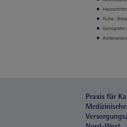
Herzschritt
Ruhe-, Bela
Sonografie 
Aortenaneu
Praxis für K
Medizinische
Versorgungs
Nord-West