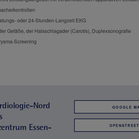
macherkontrollen
stungs- oder 24-Stunden-Langzeit EKG
der Gefäße, der Halsschlagader (Carotis), Duplexsonografie
rysma-Screening
ardiologie-Nord
GOOGLE M
s
zentrum Essen-
OPENSTREE