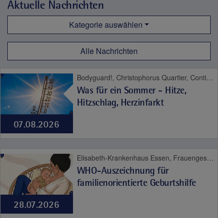
Aktuelle Nachrichten
Kategorie auswählen
Alle Nachrichten
Bodyguard!, Christophorus Quartier, Contilia Herz- und Gefäßzentrum, Contilia Institut für Psychosoziale Medizin, Contilia Klinik Management, Contilia Pflege und Betreuung, Contilia Zentrum für Arbeitsmedizin und Gesundheitsmanagement, Contilia Zentrum für Krankenhaushygiene, CTR Huttrop, Elisabeth-Krankenhaus Essen, Emmaus Quartier, Engelbertus Quartier, Fachklinik Kamillushaus Heidhausen, Franziskushaus, Franziskus Quartier, Geriatrie-Zentrum Haus Berge, Gesundheitspark Altenessen, Haus Berge, Haus Berge Quartier, Hildegardis Quartier, Katholisches Familienzentrum und Kindergarten Auf den Hufen, Kängurus - Ambulante Kinderkrankenpflege, Katholische Kliniken Ruhrhalbinsel, Kita St. Theresia, Laurentius Quartier, Maria Frieden Quartier, Martin Luther Quartier, MVZ Contilia GmbH, Philippusstift, Praxis am Grillo-Theater, Raphaelhaus, SPORTZ - Medizinisches Gerätetraining, Sportz Am Uhlenkrug, St. Andreas Quartier, St. Elisabeth-Krankenhaus Niederwenigern, St. Elisabeth Quartier, St. Josef-Krankenhaus Kupferdreh, St. Josef Quartier, St. Marien-Hospital Mülheim an der Ruhr, St. Marien Quartier, Stationäre Reha Sucht, Theaterpassage, Therapie und Reha Kupferdreh, Wohnanlage St. Anna-Stift
Was für ein Sommer - Hitze,
Hitzschlag, Herzinfarkt
07.08.2026
Elisabeth-Krankenhaus Essen, Frauengesundheit, Geburt, Kinder- und Jugendmedizin
WHO-Auszeichnung für
familienorientierte Geburtshilfe
28.07.2026