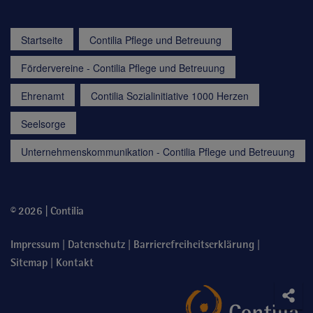
Startseite
Contilia Pflege und Betreuung
Fördervereine - Contilia Pflege und Betreuung
Ehrenamt
Contilia Sozialinitiative 1000 Herzen
Seelsorge
Unternehmenskommunikation - Contilia Pflege und Betreuung
© 2026 | Contilia
|
|
|
Impressum
Datenschutz
Barrierefreiheitserklärung
|
Sitemap
Kontakt
Soci
Teile