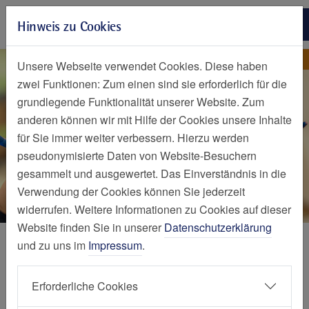
Zur Hauptnavigation springen
Hinweis zu Cookies
Zum Seiteninhalt springen
Zum Seitenende springen
Kita Auf den Hufen
Kita Auf den Hufen
Unsere Webseite verwendet Cookies. Diese haben
zwei Funktionen: Zum einen sind sie erforderlich für die
grundlegende Funktionalität unserer Website. Zum
anderen können wir mit Hilfe der Cookies unsere Inhalte
für Sie immer weiter verbessern. Hierzu werden
pseudonymisierte Daten von Website-Besuchern
gesammelt und ausgewertet. Das Einverständnis in die
Verwendung der Cookies können Sie jederzeit
widerrufen. Weitere Informationen zu Cookies auf dieser
Website finden Sie in unserer
Datenschutzerklärung
Pflege und Betreuung
und zu uns im
Impressum
.
Herzlich willkommen in der Kita
Erforderliche Cookies