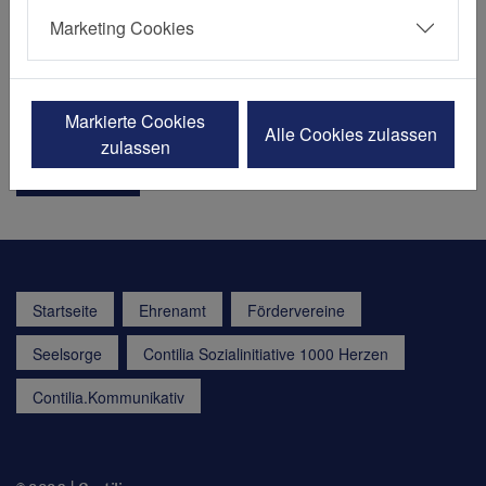
Heidbergweg 22-24
Marketing Cookies
45257 Essen
Fon:
+49 201 455 1301
Fax: +49 201 455 2955
E-Mail senden
Markierte Cookies
Alle Cookies zulassen
zulassen
Besuchen
Startseite
Ehrenamt
Fördervereine
Seelsorge
Contilia Sozialinitiative 1000 Herzen
Contilia.Kommunikativ