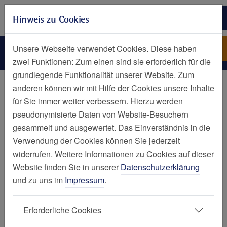
Zur Hauptnavigation springen
Hinweis zu Cookies
Zum Seiteninhalt springen
Zum Seitenende springen
Redzinski-Heidrun
St. Josef-Krankenhaus
Unsere Webseite verwendet Cookies. Diese haben
Kupferdreh
zwei Funktionen: Zum einen sind sie erforderlich für die
grundlegende Funktionalität unserer Website. Zum
Personen
anderen können wir mit Hilfe der Cookies unsere Inhalte
für Sie immer weiter verbessern. Hierzu werden
Heidrun Redzinski
pseudonymisierte Daten von Website-Besuchern
gesammelt und ausgewertet. Das Einverständnis in die
Verwendung der Cookies können Sie jederzeit
widerrufen. Weitere Informationen zu Cookies auf dieser
Website finden Sie in unserer
Datenschutzerklärung
und zu uns im
Impressum
.
St. Josef-Krankenhaus Kupferdreh
Klinik für Orthopädie und Unfallchirurgie
-
Erforderliche Cookies
Chefarztsekretärin