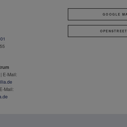
GOOGLE M
OPENSTREE
301
955
trum
| E-Mail:
ilia.de
E-Mail:
ia.de