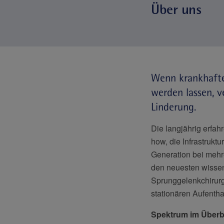
Über uns
Wenn krankhafte
werden lassen, v
Linderung.
Die langjährig erfa
how, die Infrastrukt
Generation bei mehre
den neuesten wissen
Sprunggelenkchirurg
stationären Aufenthal
Spektrum im Überbl