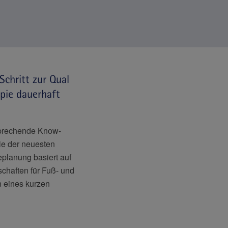
chritt zur Qual
apie dauerhaft
sprechende Know-
gie der neuesten
eplanung basiert auf
chaften für Fuß- und
n eines kurzen