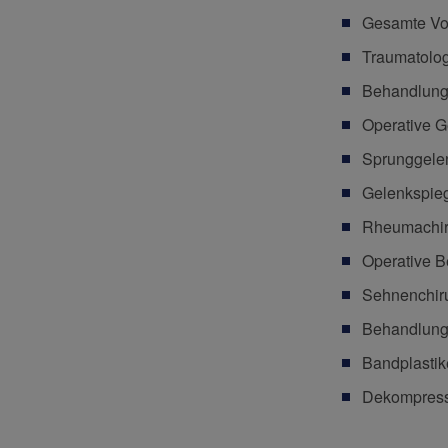
Gesamte Vor
Traumatolo
Behandlung
Operative G
Sprunggelen
Gelenkspieg
Rheumachiru
Operative B
Sehnenchir
Behandlung
Bandplasti
Dekompress