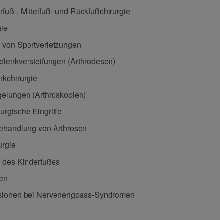
fuß-, Mittelfuß- und Rückfußchirurgie
gie
 von Sportverletzungen
elenkversteifungen (Arthrodesen)
kchirurgie
elungen (Arthroskopien)
rgische Eingriffe
ehandlung von Arthrosen
urgie
 des Kinderfußes
ken
ionen bei Nervenengpass-Syndromen