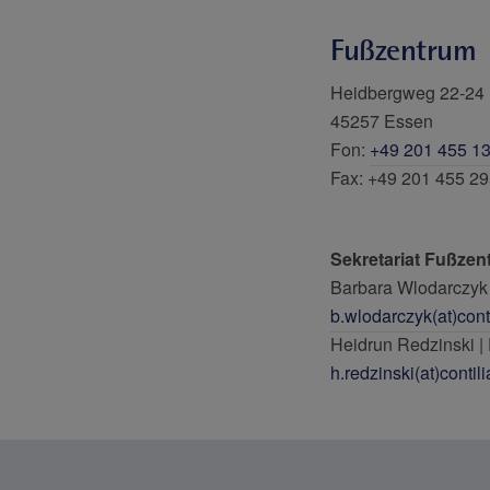
Fußzentrum
Heidbergweg 22-24
45257 Essen
Fon:
+49 201 455 1
Fax: +49 201 455 2
Sekretariat Fußzen
Barbara Wlodarczyk 
b.wlodarczyk(at)cont
Heidrun Redzinski | 
h.redzinski(at)contil