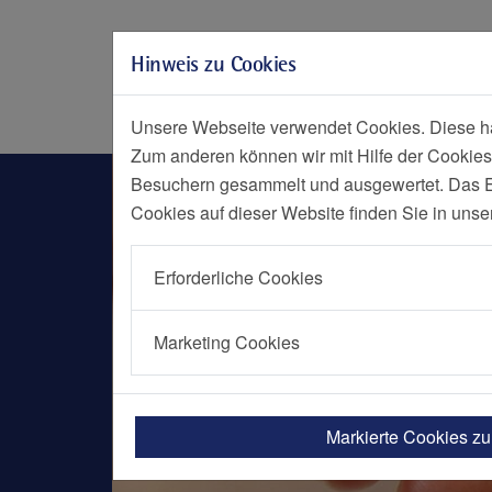
Zur Hauptnavigation springen
Zum Seiteninhalt springen
Hinweis zu Cookies
Zum Seitenende springen
Social Media
Menü
Notf
Unsere Webseite verwendet Cookies. Diese hab
Zum anderen können wir mit Hilfe der Cookies
Fußzentrum
Besuchern gesammelt und ausgewertet. Das Ein
Cookies auf dieser Website finden Sie in unse
Erforderliche Cookies
Marketing Cookies
Markierte Cookies z