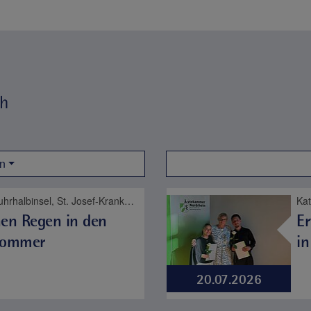
eh
n
Katholische Kliniken Ruhrhalbinsel, St. Josef-Krankenhaus Kupferdreh, Karriere
hen Regen in den
Er
Sommer
in
20.07.2026