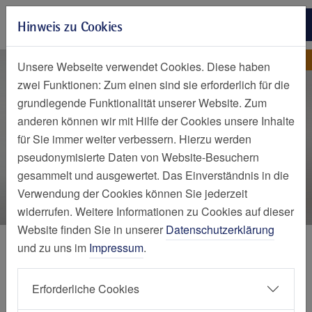
Zur Hauptnavigation springen
Hinweis zu Cookies
Zum Seiteninhalt springen
Zum Seitenende springen
Nachrichten Detailseite
Nachricht
Unsere Webseite verwendet Cookies. Diese haben
zwei Funktionen: Zum einen sind sie erforderlich für die
grundlegende Funktionalität unserer Website. Zum
anderen können wir mit Hilfe der Cookies unsere Inhalte
für Sie immer weiter verbessern. Hierzu werden
pseudonymisierte Daten von Website-Besuchern
gesammelt und ausgewertet. Das Einverständnis in die
Verwendung der Cookies können Sie jederzeit
widerrufen. Weitere Informationen zu Cookies auf dieser
Website finden Sie in unserer
Datenschutzerklärung
und zu uns im
Impressum
.
Auszeichnung mit dem
Erforderliche Cookies
Forschungspreis